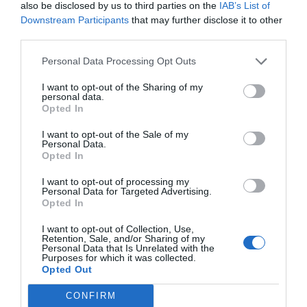
01/06/2016
also be disclosed by us to third parties on the
IAB’s List of
Downstream Participants
Coincidiendo con la celebración de la 50ª
that may further disclose it to other
edición de la Reunión Anual de SEPA en
third parties.
Valencia, organizada por la Sociedad
Española de Periodoncia y Osteointegración
Personal Data Processing Opt Outs
(SEPA), la gama Perio·Aid presentó su nueva
imagen, fundamentada en la clarificación de
las 2 formulaciones de que se compone la
I want to opt-out of the Sharing of my
personal data.
marca: Perio·Aid 0,12 Tratamiento
(formulado con clorhexidina 0,12% + CPC
Opted In
0,05%) y Perio·Aid 0,05 Mantenimiento y
Control (formulado con clorhexidina 0,05% +
I want to opt-out of the Sale of my
CPC 0,05%). Se trata de distintas
Personal Data.
soluciones, ambas garantizando la máxima
Opted In
eficacia y seguridad.
I want to opt-out of processing my
Personal Data for Targeted Advertising.
La garganta a salvo con Hibitane
Opted In
Noticias y novedades
Redacción
11/11/2014
I want to opt-out of Collection, Use,
Retention, Sale, and/or Sharing of my
Omega Pharma relanza dos nuevos
Personal Data that Is Unrelated with the
productos para aliviar el dolor y la irritación
Purposes for which it was collected.
de garganta, así como la afonía, Hibitane
Opted Out
Anís e Hibitane Mentol, que se suman a las
dos ya existentes, Hibitane Naranja e
CONFIRM
Hibitane Limón.