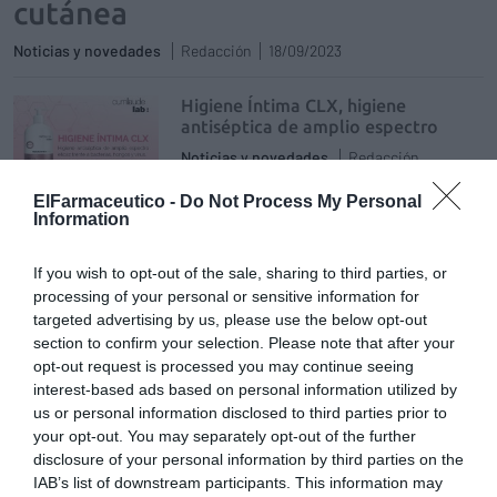
cutánea
Noticias y novedades
Redacción
18/09/2023
Higiene Íntima CLX, higiene
antiséptica de amplio espectro
Noticias y novedades
Redacción
25/03/2020
ElFarmaceutico -
Do Not Process My Personal
Lavarse las manos es una de las medidas de
Information
prevención más eficaz y básica para evitar la
transmisión de multitud de enfermedades
infecciosas, ya que unas manos sucias son
una vía de contagio de infecciones muy
If you wish to opt-out of the sale, sharing to third parties, or
elevada. Sin embargo, el agua por sí misma
processing of your personal or sensitive information for
no elimina las sustancias grasas que residen
targeted advertising by us, please use the below opt-out
en nuestras manos sucias. Por este motivo,
section to confirm your selection. Please note that after your
se necesitan sustancias que disuelvan estos
componentes y que faciliten su eliminación
opt-out request is processed you may continue seeing
mediante el agua.
interest-based ads based on personal information utilized by
us or personal information disclosed to third parties prior to
DENTAID presentó la nueva imagen
your opt-out. You may separately opt-out of the further
de Perio·Aid
disclosure of your personal information by third parties on the
IAB’s list of downstream participants. This information may
Noticias y novedades
Redacción