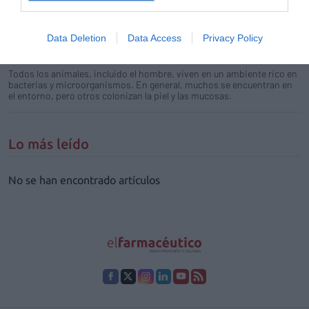
Elección del uso de clorhexidina o povidona yodada en
la práctica hospitalaria
Data Deletion
Data Access
Privacy Policy
Salud
Redacción
13/09/2012
Todos los animales, incluido el hombre, viven en un ambiente rico en
bacterias y microorganismos. En general, muchos se encuentran en
el entorno, pero otros colonizan la piel y las mucosas.
Lo más leído
No se han encontrado artículos