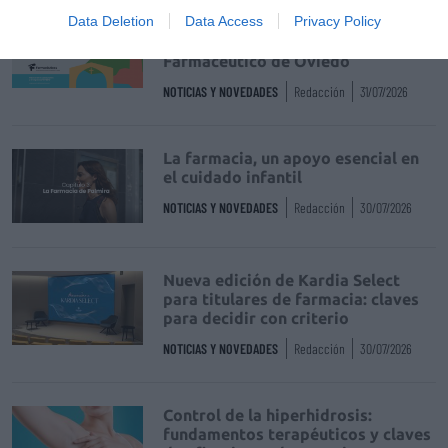
Data Deletion
Data Access
Privacy Policy
Récord de comunicaciones para el
24 Congreso Nacional
Farmacéutico de Oviedo
NOTICIAS Y NOVEDADES
Redacción
31/07/2026
La farmacia, un apoyo esencial en
el cuidado infantil
NOTICIAS Y NOVEDADES
Redacción
30/07/2026
Nueva edición de Kardia Select
para titulares de farmacia: claves
para decidir con criterio
NOTICIAS Y NOVEDADES
Redacción
30/07/2026
Control de la hiperhidrosis:
fundamentos terapéuticos y claves