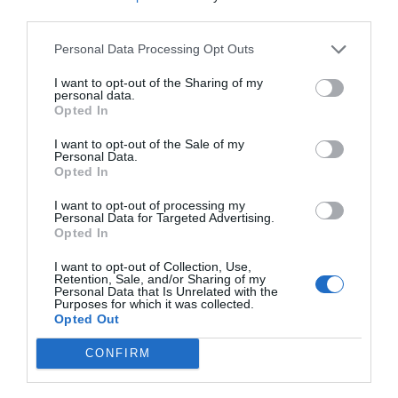
Mantente informado con las últimas noticias de actualidad.
third parties.
ACTIVAR AHORA
Personal Data Processing Opt Outs
I want to opt-out of the Sharing of my
Tags
personal data.
Opted In
I want to opt-out of the Sale of my
Dentaid
Perio·Aid
clorhexidina
Personal Data.
Opted In
salud bucal
I want to opt-out of processing my
Personal Data for Targeted Advertising.
Opted In
Destacados
I want to opt-out of Collection, Use,
Retention, Sale, and/or Sharing of my
Personal Data that Is Unrelated with the
La venta online de medicamentos
Purposes for which it was collected.
de uso humano: seguridad y
Opted Out
trazabilidad
CONFIRM
DIGITAL
Isabel Marín Moral
28/07/2026