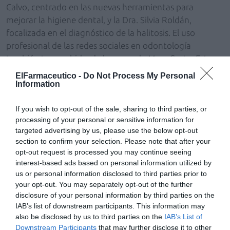
Calvo, centrado en las nuevas herramientas para
mejorar la higiene dental, y la Dra. Silvia Roldán,
focalizada en el diagnóstico de la halitosis. El uso
profesional de las redes sociales en odontología
también tuvo cabida, de la mano de Marc Costa. Este
encuentro de la salud bucal consiguió congregar a más
ElFarmaceutico -
Do Not Process My Personal
de 4.000 profesionales del sector, según indica la
Information
organización.
If you wish to opt-out of the sale, sharing to third parties, or
Además del lanzamiento de la nueva imagen de
processing of your personal or sensitive information for
targeted advertising by us, please use the below opt-out
Perio·Aid, DENTAID a través de un stand en la zona
section to confirm your selection. Please note that after your
expositora transmitió la importancia de la limpieza
opt-out request is processed you may continue seeing
interproximal con productos específicamente
interest-based ads based on personal information utilized by
diseñados, como Interprox o sedas y cintas VITIS o
us or personal information disclosed to third parties prior to
Waterpik.
your opt-out. You may separately opt-out of the further
disclosure of your personal information by third parties on the
IAB’s list of downstream participants. This information may
Añadir
El Farmacéutico
como fuente preferida
also be disclosed by us to third parties on the
IAB’s List of
de Google de forma gratuita
Downstream Participants
that may further disclose it to other