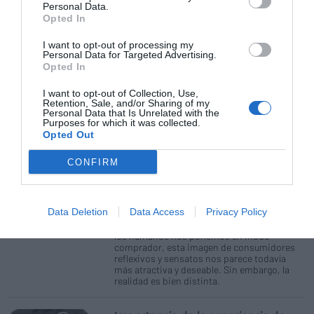
Personal Data.
Gestión 360
Albert Pantaleoni Giralt
Opted In
25/06/2018
La gestión por categorías se resume en el
I want to opt-out of processing my
proceso por el cual se gestionan las
Personal Data for Targeted Advertising.
diferentes categorías como unidades de
Opted In
negocio independientes y se acondicionan
de manera individualizada, para así
I want to opt-out of Collection, Use,
satisfacer las necesidades de los clientes.
Retention, Sale, and/or Sharing of my
Personal Data that Is Unrelated with the
Purposes for which it was collected.
En el cerebro del cliente
Opted Out
Gestión 360
Diana Gavilán
23/02/2018
CONFIRM
Pensamos, pero menos de lo que
pensamosA los humanos nos gusta vernos a
nosotros mismos como seres razonables y
lógicos que no se dejan influir fácilmente en
Data Deletion
Data Access
Privacy Policy
sus decisiones, salvo cuando explícitamente
se busca una opinión o un consejo. Cuando
los humanos nos ponemos en modo
comprador, esta imagen de consumidores
reflexivos y sensatos nos parece todavía
más atractiva y deseable. Sin embargo, la
realidad es bien distinta.