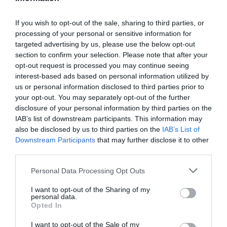
Los otros también cuentan, y mucho
Gestión 360
Diana Gavilán
19/02/2019
If you wish to opt-out of the sale, sharing to third parties, or
Si crees que cuando compras actúas de
processing of your personal or sensitive information for
manera independiente y que no te influyen
targeted advertising by us, please use the below opt-out
los demás, es el momento de seguir leyendo.
section to confirm your selection. Please note that after your
Te sorprenderás.
opt-out request is processed you may continue seeing
interest-based ads based on personal information utilized by
Soy un cliente y ¡estoy vivo!
us or personal information disclosed to third parties prior to
Gestión 360
Diana Gavilán
24/07/2018
your opt-out. You may separately opt-out of the further
disclosure of your personal information by third parties on the
Nuestra última entrega terminó con un
cliente que había realizado su primera
IAB’s list of downstream participants. This information may
compra de un producto tras un proceso al
also be disclosed by us to third parties on the
IAB’s List of
que llamamos «customer decision journey»
Downstream Participants
that may further disclose it to other
(una expresión que no suele traducirse, pero
que se refiere al viaje del cliente hacia la
third parties.
decisión). Ahora vamos a ver cómo este
cliente va a seguir evolucionando a medida
Personal Data Processing Opt Outs
que repite sus compras, lo que representa
nuevas oportunidades y retos para
nosotros. Hablemos del «ciclo de vida del
I want to opt-out of the Sharing of my
personal data.
cliente».
Opted In
La gestión por categorías
I want to opt-out of the Sale of my