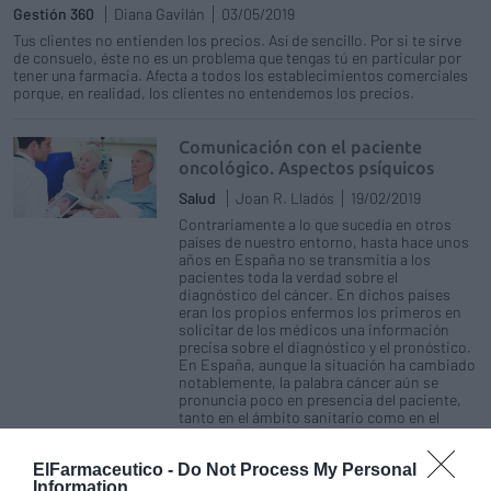
Gestión 360
Diana Gavilán
03/05/2019
Tus clientes no entienden los precios. Así de sencillo. Por si te sirve
de consuelo, éste no es un problema que tengas tú en particular por
tener una farmacia. Afecta a todos los establecimientos comerciales
porque, en realidad, los clientes no entendemos los precios.
Comunicación con el paciente
oncológico. Aspectos psíquicos
Salud
Joan R. Lladós
19/02/2019
Contrariamente a lo que sucedía en otros
países de nuestro entorno, hasta hace unos
años en España no se transmitía a los
pacientes toda la verdad sobre el
diagnóstico del cáncer. En dichos países
eran los propios enfermos los primeros en
solicitar de los médicos una información
precisa sobre el diagnóstico y el pronóstico.
En España, aunque la situación ha cambiado
notablemente, la palabra cáncer aún se
pronuncia poco en presencia del paciente,
tanto en el ámbito sanitario como en el
entorno social y personal de la persona
afectada.
ElFarmaceutico -
Do Not Process My Personal
Information