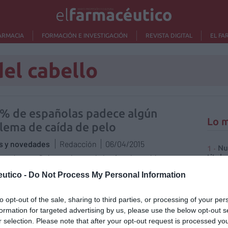
ARMACIA
FORMACIÓN E INVESTIGACIÓN
REVISTA DIGITAL
EL FA
del cabello
0% de españolas padece algún
Lo m
lema de caída de pelo
as y novedades
Redacción
06/04/2015
Nu
z más españolas padecen algún tipo de problema
titula
criter
nado con la caída del cabello. De hecho, hasta el 90% de
utico -
Do Not Process My Personal Information
as padece algún problema de caída de pelo.
La
cuidad
to opt-out of the sale, sharing to third parties, or processing of your per
ane: cuidados Anticaída Quinina
formation for targeted advertising by us, please use the below opt-out s
Ré
r selection. Please note that after your opt-out request is processed y
as y novedades
Redacción
15/09/2014
Congr