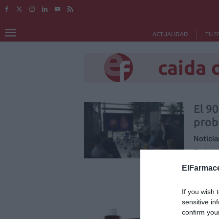
ACTUALIDAD
TU F
caida 
El 9
prob
Notici
Cada ve
relacio
ElFarmace
español
If you wish 
Klor
sensitive in
confirm you
Notici