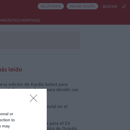
REGÍSTRATE
INICIAR SESIÓN
BUSCAR
RMACÉUTICO HOSPITALES
ás leído
eva edición de Kardia Select para
res de farmacia: claves para decidir con
io
 farmacia, un apoyo esencial en el
o infantil
sonal or
ection to
cord de comunicaciones para el 24
ou may
eso Nacional Farmacéutico de Oviedo