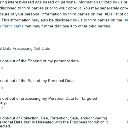
eing interest-based ads based on personal information utilized by us or
oratorios Klorane luchan eficazmente contra la caída
disclosed to third parties prior to your opt-out. You may separately opt-
ello estimulando el cuero cabelludo y fortaleciendo el
losure of your personal information by third parties on the IAB’s list of
 con cuidados específicos que asocian la fuerza de la
. This information may also be disclosed by us to third parties on the
, activo único cuya eficacia fortalecedora y estimulante
IA
obada y patentada, a las virtudes del cleome,
Participants
that may further disclose it to other third parties.
onado por su riqueza en aminoácidos azufrados,
de vitaminas B y cafeína.
l Data Processing Opt Outs
yte: cabellos saludables
o opt-out of the Sharing of my personal data.
as y novedades
Redacción
17/07/2014
In
, marca distribuida por Omega- Pharma, lanza al
 tres nuevos productos para reducir la caída del
, reforzar la masa capilar, aportar brillo, luminosidad y
o opt-out of the Sale of my Personal Data.
 al pelo, entre otros beneficios. La combinación de
In
 productos ayuda a conseguir un pelo saludable y lleno
za.
to opt-out of processing my Personal Data for Targeted
ing.
In
hasic VHT ATP Intensif, de René
o opt-out of Collection, Use, Retention, Sale, and/or Sharing
erer
ersonal Data that Is Unrelated with the Purposes for which it
lected.