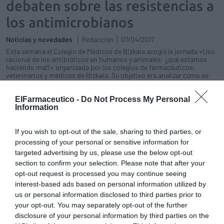
debaten sobre las resistencias a
los antimicrobianos
Noticias y novedades
Redacción
07/04/2017
Esta semana el Colegio de Médicos de Bizkaia acogió la jornada «Uso
racional de los antibióticos en humanos y animales: ¿qué estamos
haciendo mal?» organizada por los colegios de farmacéuticos,
veterinarios y médicos de Bizkaia. Su objetivo era analizar cómo se
están utilizando actualmente los antimicrobianos teniendo en cuenta
la creciente alarma que produce el hecho de que cada vez más
bacterias se están haciendo resistentes a uno, varios o todos los
ElFarmaceutico -
Do Not Process My Personal
antimicrobianos conocidos.
Information
Los farmacéuticos de Bizkaia amplían sus conocimientos
If you wish to opt-out of the sale, sharing to third parties, or
sobre ostomías
processing of your personal or sensitive information for
targeted advertising by us, please use the below opt-out
Noticias y novedades
Redacción
11/03/2014
section to confirm your selection. Please note that after your
El Grupo Norte Ostomías ha impartido un curso formativo a los
opt-out request is processed you may continue seeing
farmacéuticos comunitarios de Bizkaia con el fin de ampliar sus
conocimientos sobre ostomía y los cuidados básicos que requieren
interest-based ads based on personal information utilized by
estos pacientes. Durante el taller, al que acudieron más de 40
us or personal information disclosed to third parties prior to
profesionales, han podido conocer también los diferentes productos
your opt-out. You may separately opt-out of the further
específicos que existen para los pacientes ostomizados con el fin de
facilitar la adecuada labor de dispensación de los profesionales que
disclosure of your personal information by third parties on the
trabajan en las oficinas de farmacia.