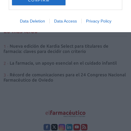
CONFIRM
«revisar las afecciones más frecuentes en el medio ambulatorio,
prestando especial atención a su tratamiento» y orientar sobre las
posibles respuestas a las consultas más habituales.
Data Deletion
Data Access
Privacy Policy
Lo más leído
Nueva edición de Kardia Select para titulares de
farmacia: claves para decidir con criterio
La farmacia, un apoyo esencial en el cuidado infantil
Récord de comunicaciones para el 24 Congreso Nacional
Farmacéutico de Oviedo