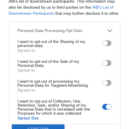
IAB’s list of downstream participants. This information may
also be disclosed by us to third parties on the
IAB’s List of
Downstream Participants
that may further disclose it to other
FarmaPhone, primera aplicación móvil con toda la
información sobre las farmacias de Bizkaia
third parties.
Noticias y novedades
Redacción
18/06/2013
Personal Data Processing Opt Outs
Las boticas de Bizkaia disponen desde el pasado mes de mayo de
FarmaPhone, una nueva herramienta para facilitar al ciudadano toda
I want to opt-out of the Sharing of my
la información que necesitan sobre: ubicación, horarios, guardias y
personal data.
servicios, así como las noticias sanitarias más relevantes.
Opted In
I want to opt-out of the Sale of my
Las farmacias de Bizkaia intervienen de manera directa
Personal Data.
en la lucha contra el tabaco
Opted In
Noticias y novedades
Redacción
31/05/2012
I want to opt-out of processing my
Coincidiendo con la celebración del Día Mundial sin tabaco, las
Personal Data for Targeted Advertising.
farmacias vizcaínas muestran, una vez más, su compromiso con la
Opted In
deshabituación tabáquica.
I want to opt-out of Collection, Use,
Retention, Sale, and/or Sharing of my
Oftalmología para farmacéuticos
Personal Data that Is Unrelated with the
Purposes for which it was collected.
Noticias y novedades
Redacción
27/04/2011
Opted Out
El Colegio de Farmacéuticos de Bizkaia organiza el 2, 4 y 5 de mayo un
curso sobre «Oftalmología para farmacéuticos» con el objetivo de