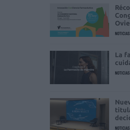
Réco
Cong
Ovi
NOTICIA
La f
cuid
NOTICIA
Nuev
titu
deci
NOTICIA