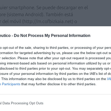
uier smartphone. Se puede descargar en el
tore (sistema Android). También está
 del móvil (http://m.cofbizkaia.net) o
s códigos QR expuestos en los escaparates de
én se puede descargar a través de la página
utico -
Do Not Process My Personal Information
net), donde se ofrece un vídeo explicativo
to opt-out of the sale, sharing to third parties, or processing of your per
formation for targeted advertising by us, please use the below opt-out s
r selection. Please note that after your opt-out request is processed y
dad 433 farmacias y 15 botiquines que
eing interest-based ads based on personal information utilized by us or
el 99% de la población tiene este servicio
disclosed to third parties prior to your opt-out. You may separately opt-
losure of your personal information by third parties on the IAB’s list of
en el que reside. Además, en cada una de las
. This information may also be disclosed by us to third parties on the
IA
a farmacia de guardia 24 horas al día 365
Participants
that may further disclose it to other third parties.
l Data Processing Opt Outs
fuente preferida de Google
ACTIVAR AHORA