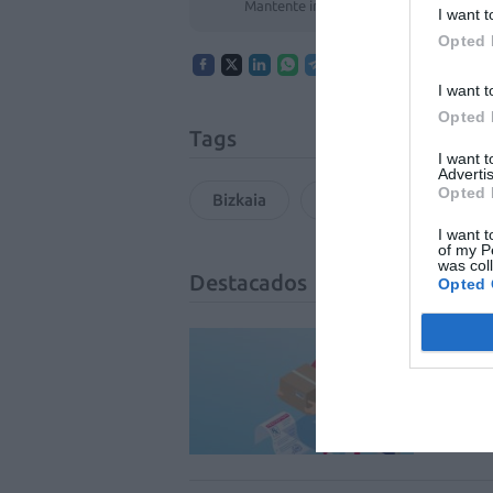
Mantente informado con las últimas no
I want t
Opted 
I want t
Opted 
Tags
I want 
Advertis
Opted 
Bizkaia
FarmaPhone
ap
I want t
of my P
was col
Destacados
Opted 
La v
uso 
DIGITAL