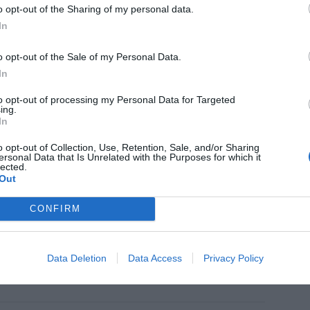
ticias de actualidad.
o opt-out of the Sharing of my personal data.
In
o opt-out of the Sale of my Personal Data.
In
to opt-out of processing my Personal Data for Targeted
ing.
In
licación móvil
o opt-out of Collection, Use, Retention, Sale, and/or Sharing
ersonal Data that Is Unrelated with the Purposes for which it
lected.
Out
CONFIRM
enta online de medicamentos de
humano: seguridad y trazabilidad
Isabel Marín Moral
28/07/2026
Data Deletion
Data Access
Privacy Policy