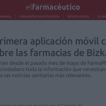
ARMACIA
FORMACIÓN E INVESTIGACIÓN
REVISTA DIGITAL
EL FA
imera aplicación móvil c
re las farmacias de Bizk
ponen desde el pasado mes de mayo de FarmaP
l ciudadano toda la información que necesitan 
o las noticias sanitarias más relevantes.
móviles puesta en marcha por el Colegio de