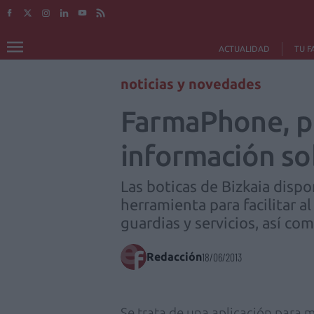
ACTUALIDAD
TU F
noticias y novedades
FarmaPhone, pr
información sob
Las boticas de Bizkaia dis
herramienta para facilitar a
guardias y servicios, así com
Redacción
18/06/2013
Se trata de una aplicación para 