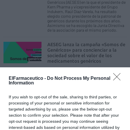
Genéricos (AESEG) en la que el presidente de
Kern Pharma y vicepresidente del Grupo
Indukern, Raúl Díaz-Varela, ha resultado
elegido como presidente de la patronal de
genéricos durante los próximos dos años.
Asimismo se ha escogido la Junta Directiva
de la asociación para el mismo periodo.
AESEG lanza la campaña «Somos de
Genéricos» para concienciar a la
sociedad sobre el valor de los
medicamentos genéricos
Noticias y novedades
Redacción
21/02/2020
ElFarmaceutico -
Do Not Process My Personal
La Asociación Española de Medicamentos
Information
Genéricos (AESEG) puso enmarcha ayer una
nueva campaña de concienciación y
sensibilización ciudadana sobre el valor de
If you wish to opt-out of the sale, sharing to third parties, or
los medicamentos genéricos protagonizada
processing of your personal or sensitive information for
por ciudadanos de a pie.
targeted advertising by us, please use the below opt-out
section to confirm your selection. Please note that after your
El Consejo Asesor de AESEG se
opt-out request is processed you may continue seeing
reúne para evaluar el plan de
interest-based ads based on personal information utilized by
Sanidad para fomentar el uso de