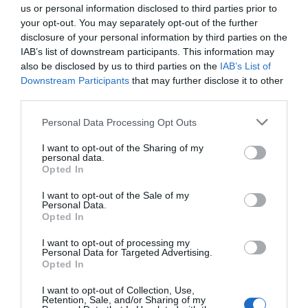
us or personal information disclosed to third parties prior to
genéricos
your opt-out. You may separately opt-out of the further
Noticias y novedades
Redacción
disclosure of your personal information by third parties on the
21/11/2019
IAB’s list of downstream participants. This information may
La Asociación Española de Medicamentos
also be disclosed by us to third parties on the
IAB’s List of
Genéricos (AESEG) ha reunido esta semana a
los miembros de su Consejo Asesor para
Downstream Participants
that may further disclose it to other
abordar y debatir el recientemente
third parties.
presentado Plan de acción del ministerio de
Sanidad para fomentar la utilización de
Personal Data Processing Opt Outs
medicamentos genéricos.
I want to opt-out of the Sharing of my
AESEG y FACME firman un convenio
personal data.
Opted In
de colaboración
Noticias y novedades
Redacción
I want to opt-out of the Sale of my
08/10/2019
Personal Data.
Opted In
La Asociación Española de Medicamentos
Genéricos (AESEG) y la Federación de
Asociaciones Científico Médicas Españolas
I want to opt-out of processing my
(FACME) han firmado esta mañana un
Personal Data for Targeted Advertising.
acuerdo de colaboración para desarrollar
Opted In
actividades conjuntas encaminadas a
potenciar y mejorar el conocimiento de los
I want to opt-out of Collection, Use,
medicamentos genéricos entre los
Retention, Sale, and/or Sharing of my
facultativos españoles.