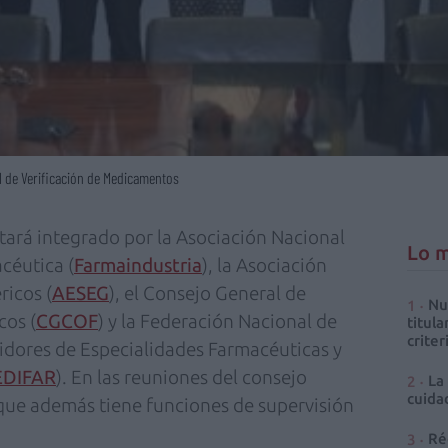
l de Verificación de Medicamentos
stará integrado por la Asociación Nacional
Lo m
céutica (
Farmaindustria
), la Asociación
icos (
AESEG
), el Consejo General de
Nu
cos (
CGCOF
) y la Federación Nacional de
titula
criter
idores de Especialidades Farmacéuticas y
EDIFAR
). En las reuniones del consejo
La
cuidad
 que además tiene funciones de supervisión
Ré