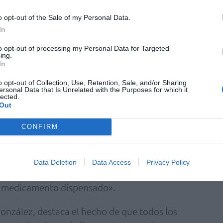
.
o opt-out of the Sale of my Personal Data.
 Díaz-Varela, señala que «a pesar de que
In
cidentes de falsificación de medicamentos
to opt-out of processing my Personal Data for Targeted
bajar con el resto de industria y las
ing.
In
jorar la seguridad de los medicamentos,
ro compromiso con la salud de los
o opt-out of Collection, Use, Retention, Sale, and/or Sharing
ersonal Data that Is Unrelated with the Purposes for which it
lected.
Out
OF, sostiene que «el objetivo principal de
CONFIRM
otar de una mayor seguridad, si cabe, al
garantías dentro de la cadena legal de
 modelo donde el farmacéutico, como
Data Deletion
Data Access
Privacy Policy
na vez más como garante verificador ante el
el medicamento dispensado».
González, destaca el hecho de que todos los