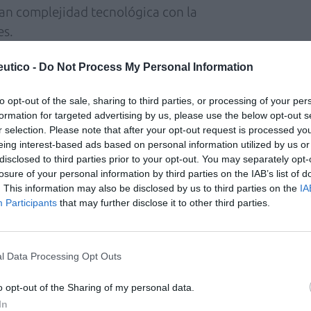
ran complejidad tecnológica con la
es.
utico -
Do Not Process My Personal Information
el secretario general de Sanidad y Consumo,
to opt-out of the sale, sharing to third parties, or processing of your per
an valor de esta medida. «Pese a que España es
formation for targeted advertising by us, please use the below opt-out s
ridad en la distribución de medicamentos,
r selection. Please note that after your opt-out request is processed y
 más las garantías», dijo, y trasladó la
eing interest-based ads based on personal information utilized by us or
disclosed to third parties prior to your opt-out. You may separately opt-
ad, Alfonso Alonso, a los firmantes.
losure of your personal information by third parties on the IAB’s list of
. This information may also be disclosed by us to third parties on the
IA
innovadora es poner al servicio de la sociedad
Participants
that may further disclose it to other third parties.
s para combatir la enfermedad. Y esto es
eguen a los pacientes que los necesitan de la
imos este reto como parte de ese
l Data Processing Opt Outs
accesibilidad, y en colaboración con el resto
o opt-out of the Sharing of my personal data.
icamento», afirma el presidente de
In