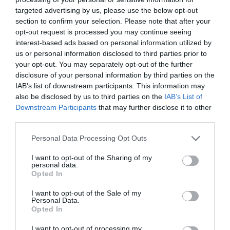
Fotoprotección, consejo farmacéutico y nuevos retos asistenciales:
targeted advertising by us, please use the below opt-out
la farmacia refuerza su papel clave en prevención, educación sanitaria
section to confirm your selection. Please note that after your
y atención al paciente
opt-out request is processed you may continue seeing
interest-based ads based on personal information utilized by
El cribado para la detección precoz
us or personal information disclosed to third parties prior to
del cáncer de pulmón: gran
your opt-out. You may separately opt-out of the further
desconocido
disclosure of your personal information by third parties on the
Noticias y novedades
11/07/2025
IAB’s list of downstream participants. This information may
also be disclosed by us to third parties on the
IAB’s List of
Presentación del Barómetro ESCAPE de
percepción social sobre el EStigma del
Downstream Participants
that may further disclose it to other
CAncer de Pulmón en España
third parties.
Personal Data Processing Opt Outs
"Es necesario involucrar más al
farmacéutico con el equipo clínico y
I want to opt-out of the Sharing of my
demostrar que las intervenciones
personal data.
farmacéuticas tienen resultados en
Opted In
los pacientes"
FH al día
04/06/2025
I want to opt-out of the Sale of my
Personal Data.
Hablamos con Pablo Gimeno, número uno
Opted In
del FIR 2025
I want to opt-out of processing my