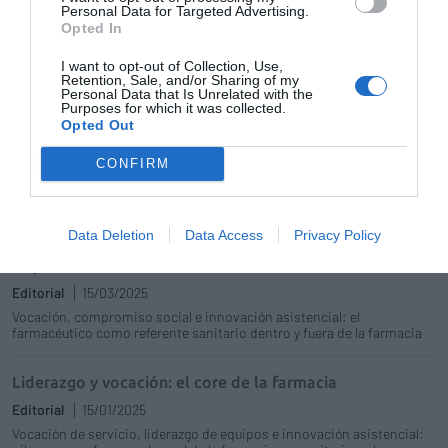
Personal Data for Targeted Advertising.
¿Quién dijo miedo?
Opted In
Editorial
15/05/2025
I want to opt-out of Collection, Use,
La inteligencia artificial irrumpe en la farmacia como aliada para
Retention, Sale, and/or Sharing of my
mejorar la atención farmacéutica, optimizar la gestión y reforzar el
Personal Data that Is Unrelated with the
cuidado personalizado de los pacientes
Purposes for which it was collected.
Opted Out
A nadie, ni al que todo lo tiene, le
CONFIRM
pasan los años sin daño
Noticias y novedades
28/03/2025
Data Deletion
Data Access
Privacy Policy
Hay un farmacéutico en mi interior
Editorial
15/03/2025
Vocación, compromiso social e innovación asistencial: el
farmacéutico como referente sanitario dentro y fuera de la farmacia
Liderazgo y vocación: el core de la farmacia
Editorial
15/01/2025
Vocación de servicio, liderazgo de equipos e innovación asistencial: