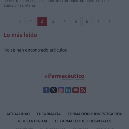
pilares que refuerzan el papel de la farmacia comunitaria en la
atención sanitaria
1
2
3
4
5
6
7
Lo más leído
No se han encontrado artículos
ACTUALIDAD
TU FARMACIA
FORMACIÓN E INVESTIGACIÓN
REVISTA DIGITAL
EL FARMACÉUTICO HOSPITALES