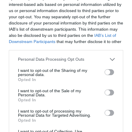
intermedia de la no vida antes de la muerte, o la no
interest-based ads based on personal information utilized by
us or personal information disclosed to third parties prior to
muerte en vida, tiene esas cosas. Es un proceso de
your opt-out. You may separately opt-out of the further
desconcierto en el que uno comienza a dejar de estar
disclosure of your personal information by third parties on the
vivo sin haber muerto tal como nuestra sociedad
IAB’s list of downstream participants. This information may
entiende que es la muerte. Es un tiempo en el que los
also be disclosed by us to third parties on the
IAB’s List of
objetivos (o las posibilidades de la farmacoterapia, más
Downstream Participants
that may further disclose it to other
third parties.
bien) cambian y se transforman en unos cuidados
paliativos neurológicos. Lo prioritario es evitar el
Personal Data Processing Opt Outs
sufrimiento del paciente, que no llore, que no llegue a
ese estado de angustia y desolación como el que llevó a
I want to opt-out of the Sharing of my
personal data.
María a la farmacia.
Opted In
I want to opt-out of the Sale of my
La vida a través de una consulta, a través incluso de un
Personal Data.
mostrador. El privilegio de ser farmacéutico y
Opted In
acompañar la vida de los demás, de la gente de tu
I want to opt-out of processing my
barrio. Aprender a envejecer con ellos, a anticipar lo que
Personal Data for Targeted Advertising.
Opted In
un día, si es que vivimos lo suficiente, nos sucederá a
nosotros. Saber dónde quieres morir. Entender la vida
I want to opt-out of Collection, Use,