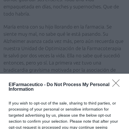
empaquetada en días, noches y supernoches. Que de
todo habría.
María entra con su hijo llorando en la farmacia. Se
siente muy mal, no sabe qué le está pasando. Su
Alzheimer avanza cada vez más, pero aún recuerda que
nuestra Unidad de Optimización de la Farmacoterapia
le salvó por dos veces la vida. Ella no sabe qué sucedió
entonces, pero yo sí. La primera vez tuvo una
bradicardia gravísima motivada por la asociación de
atenolol y la retención urinaria que padecía; y la
segunda, un alargamiento del intervalo QT del
ElFarmaceutico -
Do Not Process My Personal
Information
electrocardiograma causado por la asociación de un
antipsicótico y un antidepresivo tricíclico. Quizás algún
If you wish to opt-out of the sale, sharing to third parties, or
recuerdo borroso la haya hecho regresar.
processing of your personal or sensitive information for
targeted advertising by us, please use the below opt-out
María está muy alterada. El Alzheimer, como lenta
section to confirm your selection. Please note that after your
transición entre la vida y la muerte, con la estación
opt-out request is processed you may continue seeing