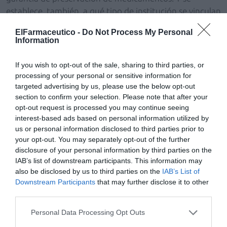
establece, también, a qué tipo de institución se vinculan
esos depósitos en función del tamaño de las residencias
ElFarmaceutico -
Do Not Process My Personal
y la dependencia público-privada.
Information
»El otro ámbito de actuación es el de la calidad de la
If you wish to opt-out of the sale, sharing to third parties, or
atención farmacéutica; ahí es donde precisamente se
processing of your personal or sensitive information for
expresa en toda su dimensión el nuevo modelo. Lo que
targeted advertising by us, please use the below opt-out
establece Farmabide es la gestión de esa atención
section to confirm your selection. Please note that after your
opt-out request is processed you may continue seeing
farmacéutica a través de los sistemas de información.
interest-based ads based on personal information utilized by
Hay acceso a la historia clínica de Osakidetza, Osabide, y
us or personal information disclosed to third parties prior to
a la receta electrónica; es decir, todos los tratamientos
your opt-out. You may separately opt-out of the further
están integrados en la receta electrónica. Hemos
disclosure of your personal information by third parties on the
desarrollado un plan de atención farmacéutica que es
IAB’s list of downstream participants. This information may
also be disclosed by us to third parties on the
IAB’s List of
aplicable a todas las residencias, ya estén vinculadas a
Downstream Participants
that may further disclose it to other
una oficina de farmacia o a un servicio de farmacia
third parties.
hospitalario. En el ámbito de Osakidetza, hemos
incorporado a 15 personas para desarrollar esas
Personal Data Processing Opt Outs
funciones de atención farmacéutica en las residencias, y