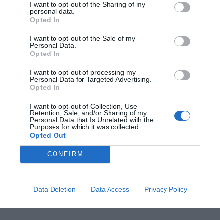
I want to opt-out of the Sharing of my
esto en cada uno de los hospitales de Osakidetza, pues
personal data.
Opted In
han contratado a una serie de farmacéuticos para
desarrollar estas labores de atención farmacéutica.
I want to opt-out of the Sale of my
Personal Data.
Opted In
»Y el tercer ámbito de actuación es el de la eficiencia.
Planteamos trabajar en dosis personalizadas, algo que
I want to opt-out of processing my
Personal Data for Targeted Advertising.
tiene más que ver con el ámbito de la calidad,
Opted In
evidentemente, pero también con el ámbito de la
eficiencia. Hemos creado un área específica de farmacia
I want to opt-out of Collection, Use,
Retention, Sale, and/or Sharing of my
sociosanitaria dependiente del Hospital Galdakao. Ahí
Personal Data that Is Unrelated with the
Purposes for which it was collected.
hemos establecido una instalación de 1000 metros
Opted Out
cuadrados, con una inversión de tres millones de euros,
con tecnología, robots, tanto de almacenamiento como
CONFIRM
de preparación de la medicación en dosis
personalizadas, que es la que semanalmente se enviará
Data Deletion
Data Access
Privacy Policy
a esas 137 residencias que dependen de los servicios de
farmacia de Osakidetza.