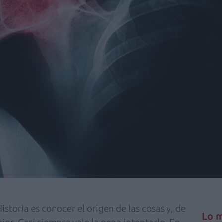
Historia es conocer el origen de las cosas y, de
Lo m
or. Casi siempre vale la pena intentarlo. En