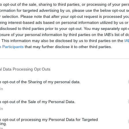
endo más que una pírrica victoria.
to opt-out of the sale, sharing to third parties, or processing of your per
formation for targeted advertising by us, please use the below opt-out s
tar encasillarse en un papel subalterno en el
r selection. Please note that after your opt-out request is processed y
trega y no en la dispensación. Para evitarlo,
eing interest-based ads based on personal information utilized by us or
disclosed to third parties prior to your opt-out. You may separately opt-
 debe contemplar una clara responsabilidad
losure of your personal information by third parties on the IAB’s list of
que vaya más allá de la compensación
. This information may also be disclosed by us to third parties on the
IA
taria. Va a ser un camino largo y repleto de
Participants
that may further disclose it to other third parties.
no renunciar a esos principios porque no
o, entregando, me gana por goleada.
l Data Processing Opt Outs
fuente preferida de Google
o opt-out of the Sharing of my personal data.
ACTIVAR AHORA
In
ticias de actualidad.
o opt-out of the Sale of my Personal Data.
In
to opt-out of processing my Personal Data for Targeted
ing.
l
In