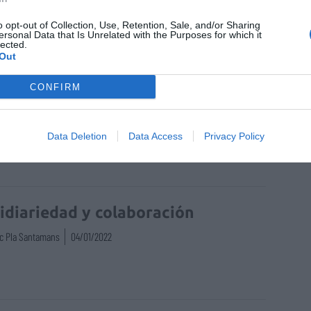
o opt-out of Collection, Use, Retention, Sale, and/or Sharing
ersonal Data that Is Unrelated with the Purposes for which it
lected.
Out
CONFIRM
rmacia comunitaria
Farmacia hospitalaria
Data Deletion
Data Access
Privacy Policy
idiariedad y colaboración
c Pla Santamans
04/01/2022