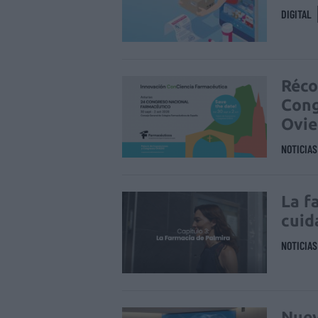
DIGITAL
Réco
Cong
Ovi
NOTICIA
La f
cuid
NOTICIA
Nuev