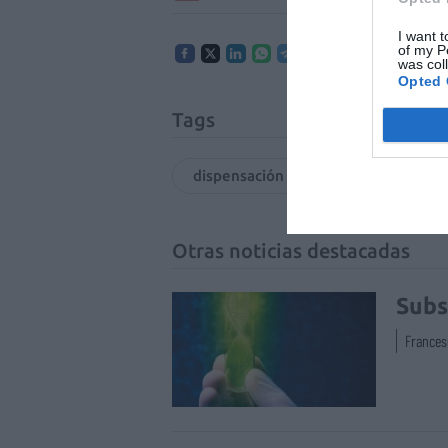
I want t
of my P
was col
Opted 
Tags
dispensación colaborativa
Fa
Otras noticias destacadas
Subs
Frances