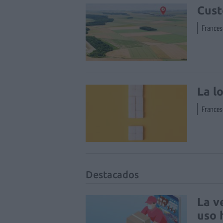
Cust
Frances
La l
Frances
Destacados
La v
uso 