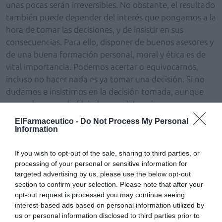
unas pocas serán irreversibles. No obstante, el resultado
también puede depender del interés que pongamos a la
hora de tomar las decisiones, y de insistir en sus
consecuencias. Para ello, disponer de buenos asesores y
de una buena formación personal, moral y ética es de
vital importancia. Podemos acertar o equivocarnos,
incluso no hacer nada es ya tomar una decisión. Si no
dudamos e insistimos en la decisión tomada, aunque
sea no hacer nada (dejarlo pasar), terminaremos
acertando o equivocándonos.
ElFarmaceutico -
Do Not Process My Personal
«Querer hacer algo» forma parte del «poder hacerlo».
Information
Pero hay que tener claro que, a pesar de la opinión de
nuestros asesores o de la presión de las circunstancias,
If you wish to opt-out of the sale, sharing to third parties, or
processing of your personal or sensitive information for
la libertad de elegir es indelegable, la decisión final será
targeted advertising by us, please use the below opt-out
siempre nuestra porque somos los dueños de nuestra
section to confirm your selection. Please note that after your
propia vida, los que decimos «blanco» o «negro», y los
opt-out request is processed you may continue seeing
que asumiremos las consecuencias de nuestros actos. Al
interest-based ads based on personal information utilized by
protagonista de
Greystocke
le colmaron de
us or personal information disclosed to third parties prior to