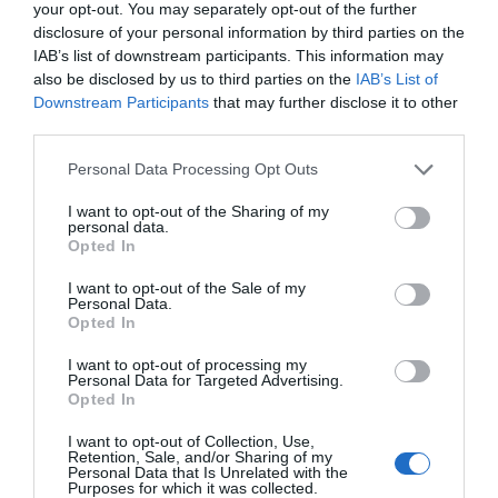
your opt-out. You may separately opt-out of the further
comodidades, regalos, compañía femenina y cariño; le
disclosure of your personal information by third parties on the
facilitaron la vida al máximo, en un intento de hacerle
IAB’s list of downstream participants. This information may
olvidar su «terrible vida anterior» y compensar las
also be disclosed by us to third parties on the
IAB’s List of
calamidades pasadas; a pesar de ello, él tenía tomada la
Downstream Participants
that may further disclose it to other
decisión de volver a «su paraíso» (que para los demás
third parties.
era la selva) porque añoraba su «feliz vida anterior». Era
Personal Data Processing Opt Outs
cuestión de prioridades y percepciones.
Tema aparte es el resultado de las decisiones: el éxito o
I want to opt-out of the Sharing of my
personal data.
el fracaso. Churchill, que, prometiéndole al pueblo
Opted In
británico la realidad («Sangre, sudor y lágrimas») tuvo
I want to opt-out of the Sale of my
éxito y ganó una guerra, la Segunda Guerra Mundial,
Personal Data.
fracasó en su intento de continuar en el poder, pues
Opted In
perdió las primeras elecciones celebradas tras la victoria.
I want to opt-out of processing my
A pesar de ello, y gracias al resultado de sus decisiones,
Personal Data for Targeted Advertising.
Opted In
todos recuerdan su famosa frase (que incluso dio
nombre a una banda de rock de los setenta, Blood,
I want to opt-out of Collection, Use,
Sweet and Tears); en cambio, nadie recuerda el nombre
Retention, Sale, and/or Sharing of my
Personal Data that Is Unrelated with the
del político que tuvo éxito cuando le ganó en las urnas.
Purposes for which it was collected.