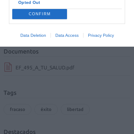
Opted Out
Añadir
El Farmacéutico
como fuente preferida
CONFIRM
de Google de forma gratuita
Mantente informado con las últimas noticias de actualidad.
ACTIVAR AHORA
Data Deletion
Data Access
Privacy Policy
Documentos
EF_495_A_TU_SALUD.pdf
Tags
fracaso
éxito
libertad
Destacados