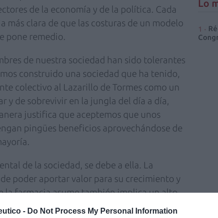
Lo m
tores de la economía y de la política. Cada
ia más clara de que las costuras de un modelo
Ré
 se pone remedio.
Congr
umbres de nuestra sociedad han sido tolerantes
emos construido una sociedad que ha tenido,
nte colectivo al Lazarillo de Tormes como un
 y de sobrevivir en la jungla del día a día,
anera justifica que aceptemos que unos
s tengan pingües beneficios aprovechándose de
mayoría.
tal de la sociedad, se debe a ella. La
 de poder aportar valor para su crecimiento y
e la farmacia asume también implica un alto
liga a condenar con el mismo grado de
utico -
Do Not Process My Personal Information