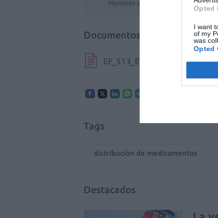
Advertis
Mantente informado con las últimas no
Opted 
I want t
Documentos
of my P
was col
Opted 
EF_513_EDITORIAL.pdf
Tags
distribución de medicamentos
Destacados
La v