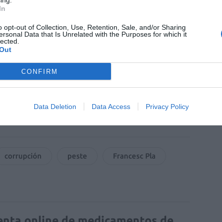
ing.
ticias de actualidad.
In
o opt-out of Collection, Use, Retention, Sale, and/or Sharing
ersonal Data that Is Unrelated with the Purposes for which it
lected.
Out
CONFIRM
Data Deletion
Data Access
Privacy Policy
corrupción
peste
Francesc Pla
enta online de medicamentos de