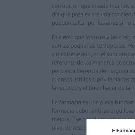
corrupción que invade muchos sec
día que pasa existe una concienc
pueden saltar por los aires si no
Es cierto que los usos y las cost
con las pequeñas corruptelas. H
y mantiene aún, en el subconscie
referente de las maneras de actuar
pero esta herencia de ninguna m
cuantos listillos o privilegiado
la rectitud y el buen hacer de la 
La farmacia es una pieza fundamen
farmacia debe sentirse orgullosa
mejora. Ese papel importante qu
nivel de responsabilidad y le ob
ElFarmace