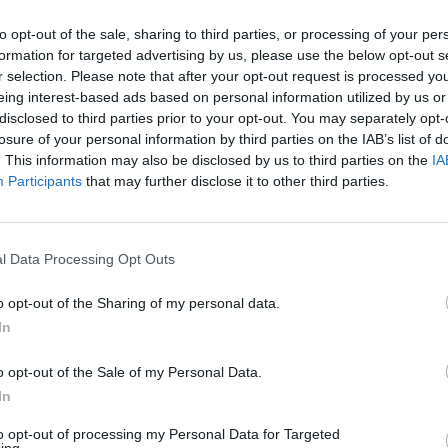
ácticas corruptas de la élite política y
actitudes de algunos actores del sector que no
to opt-out of the sale, sharing to third parties, or processing of your per
formation for targeted advertising by us, please use the below opt-out s
egalidad vigente, que sirven para enriquecer
r selection. Please note that after your opt-out request is processed y
 que perjudican a la mayoría.
eing interest-based ads based on personal information utilized by us or
disclosed to third parties prior to your opt-out. You may separately opt-
justifique a los que pervierten el circuito de
losure of your personal information by third parties on the IAB’s list of
 se inicia en la industria y finaliza en una
. This information may also be disclosed by us to third parties on the
IA
Participants
that may further disclose it to other third parties.
spensación profesional al paciente. Cualquier
ada y liquidada. Es cierto que el mercado
es de precio de los medicamentos entre países
l Data Processing Opt Outs
 los valores éticos deben servir para
ficiente para algunos, esos aprovechados
o opt-out of the Sharing of my personal data.
In
igro que representa debilitar y desprestigiar
stán participando.
o opt-out of the Sale of my Personal Data.
In
fuente preferida de Google
to opt-out of processing my Personal Data for Targeted
ACTIVAR AHORA