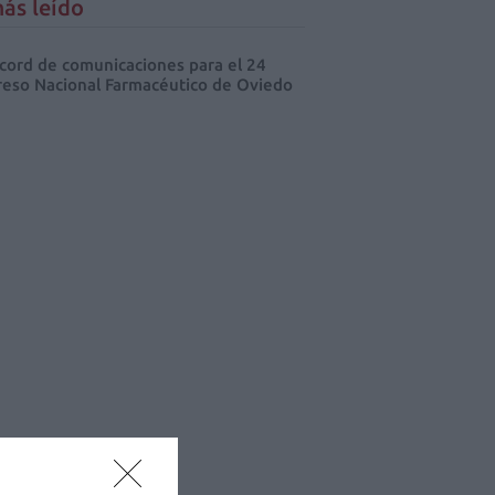
ás leído
cord de comunicaciones para el 24
eso Nacional Farmacéutico de Oviedo