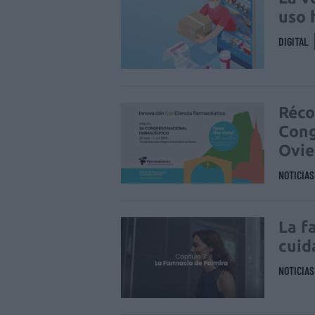
uso 
DIGITAL
Réco
Cong
Ovi
NOTICIA
La f
cuid
NOTICIA