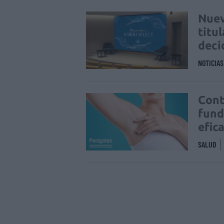
Nuev
titu
deci
NOTICIA
Cont
fund
efic
SALUD