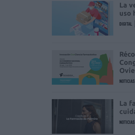
La v
uso 
DIGITAL
Réco
Cong
Ovi
NOTICIA
La f
cuid
NOTICIA