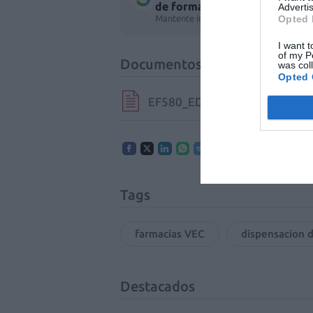
de forma gratuita
Advertis
Mantente informado con las últimas no
Opted 
I want t
of my P
Documentos
was col
Opted 
EF580_EDITORIAL.pdf
Tags
farmacias VEC
dispensacion 
Destacados