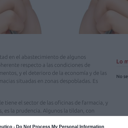
ultad en el abastecimiento de algunos
Lo m
herente respecto a las condiciones de
ntos, y el deterioro de la economía y de las
No se
rmacias situadas en zonas despobladas. Es
e tiene el sector de las oficinas de farmacia, y
 es la prudencia. Algunos la tildan, con
ica, de conservadurismo, pero hemos de
a algo valioso lo quiera conservar. En este
utico -
Do Not Process My Personal Information