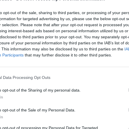
e. Sin embargo, esta sabia virtud no debería
to opt-out of the sale, sharing to third parties, or processing of your per
ra de criticar situaciones, medidas o
formation for targeted advertising by us, please use the below opt-out s
rjudiciales para sus intereses y que a
r selection. Please note that after your opt-out request is processed y
njunto de la sociedad. Su crítica diáfana y
eing interest-based ads based on personal information utilized by us or
disclosed to third parties prior to your opt-out. You may separately opt-
situaciones perjudiciales deberían ser los
losure of your personal information by third parties on the IAB’s list of
s declaraciones y actuaciones.
. This information may also be disclosed by us to third parties on the
IA
Participants
that may further disclose it to other third parties.
n sólo es el inicio de un camino en el que
ay otras muchas cuestiones de las que
ncione, pero también lo es que empezar con
l Data Processing Opt Outs
ía quedar claro que las prioridades de
o opt-out of the Sharing of my personal data.
eben estar en sintonía si los primeros no
In
 torre de marfil desde la que tendrán una
e cada vez van a estar más solos.
o opt-out of the Sale of my Personal Data.
In
fuente preferida de Google
to opt-out of processing my Personal Data for Targeted