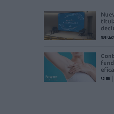
Nuev
titu
deci
NOTICIA
Cont
fund
efic
SALUD