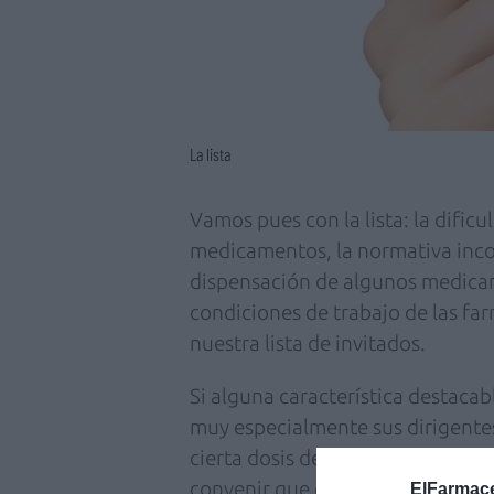
La lista
Vamos pues con la lista: la dific
medicamentos, la normativa inco
dispensación de algunos medicame
condiciones de trabajo de las fa
nuestra lista de invitados.
Si alguna característica destacabl
muy especialmente sus dirigentes,
cierta dosis de crítica homeopát
convenir que cualquiera que teng
ElFarmace