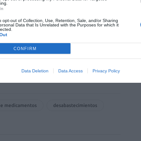
ACTIVAR AHORA
ing.
ticias de actualidad.
In
o opt-out of Collection, Use, Retention, Sale, and/or Sharing
ersonal Data that Is Unrelated with the Purposes for which it
lected.
Out
CONFIRM
Data Deletion
Data Access
Privacy Policy
de medicamentos
desabastecimientos