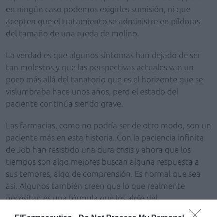
en ningún caso podemos exigirles sumisión, ni que
acepten que el tratamiento se administre en píldoras
del tamaño de una rueda de molino.
La verdad es que algunos síntomas han dejado de ser
tan molestos y que las perspectivas actuales van un
poco más allá del tanatorio que es el horizonte que se
vislumbraba hace unos años, pero el estado del
paciente continúa siendo grave.
Las farmacias, como no podría ser de otro modo, son un
paciente más en esta historia. Con la paciencia infinita
de Job han resistido una dura crisis y ahora que los
tiempos son algo mejores buscan alguna respuesta a
sus temores, algo de comprensión. Es normal que sea
así. Algunos también creen que lo que realmente
necesitan es una fórmula que les aleje del
estancamiento en el que se ha instalado el sector. Son