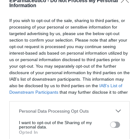
ElFarmaceutico -
Do Not Process My Personal
los que reclaman iniciativa, orgullo, ambición,
Information
convicción, los que predican que el futuro está en sus
propias manos.
If you wish to opt-out of the sale, sharing to third parties, or
processing of your personal or sensitive information for
Aunque esta actitud es positiva y necesaria, no es
targeted advertising by us, please use the below opt-out
recomendable creer que sólo se trata de eso. Las cosas
section to confirm your selection. Please note that after your
opt-out request is processed you may continue seeing
son mucho menos épicas, más comunes, más prosaicas.
interest-based ads based on personal information utilized by
Se trata de estar atento a las oportunidades, analizar
us or personal information disclosed to third parties prior to
los huecos no ocupados y proponer ofertas más
your opt-out. You may separately opt-out of the further
competitivas. Algo tan lógico en el mundo en el que
disclosure of your personal information by third parties on the
vivimos, pero que no todos logran.
IAB’s list of downstream participants. This information may
also be disclosed by us to third parties on the
IAB’s List of
Downstream Participants
that may further disclose it to other
Añadir
El Farmacéutico
como fuente preferida
third parties.
de Google de forma gratuita
Mantente informado con las últimas noticias de actualidad.
Personal Data Processing Opt Outs
ACTIVAR AHORA
I want to opt-out of the Sharing of my
personal data.
Opted In
Documentos