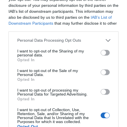
contexto en el que el espacio es limitado y priorizando
disclosure of your personal information by third parties on the
IAB’s list of downstream participants. This information may
el surtido a trabajar en cada categoría: ¿número de
also be disclosed by us to third parties on the
IAB’s List of
marcas?, ¿marcas líderes?, ¿marcas que me diferencien
Downstream Participants
that may further disclose it to other
de mi entorno?
third parties.
Y lo han hecho solas o agrupándose para desarrollar un
Personal Data Processing Opt Outs
nuevo modelo de gestión que, en un entorno de
I want to opt-out of the Sharing of my
contención del gasto, les lleva a poner el foco en el
personal data.
Opted In
mercado de consumer health como impulsor de
crecimiento.
I want to opt-out of the Sale of my
Personal Data.
Opted In
Pero no es más que el principio de la transformación de
un mercado, ese donde un consumidor con nuevas
I want to opt-out of processing my
Personal Data for Targeted Advertising.
necesidades requiere estrategias diferentes por parte
Opted In
de los laboratorios, para colaborar y construir un
modelo centrado en el servicio como punto clave de
I want to opt-out of Collection, Use,
Retention, Sale, and/or Sharing of my
diferenciación del canal.
Personal Data that Is Unrelated with the
Purposes for which it was collected.
Opted Out