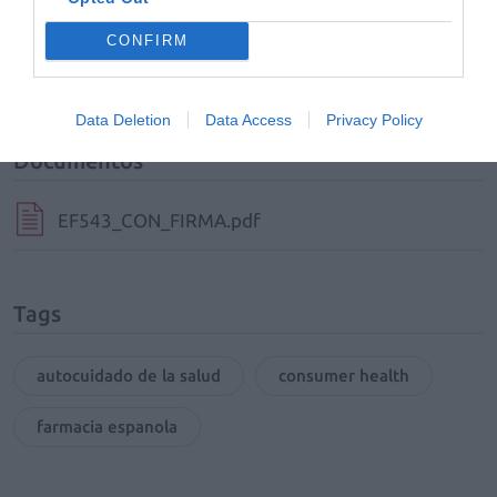
Añadir
El Farmacéutico
como fuente preferida
de Google de forma gratuita
CONFIRM
Mantente informado con las últimas noticias de actualidad.
ACTIVAR AHORA
Data Deletion
Data Access
Privacy Policy
Documentos
EF543_CON_FIRMA.pdf
Tags
autocuidado de la salud
consumer health
farmacia espanola