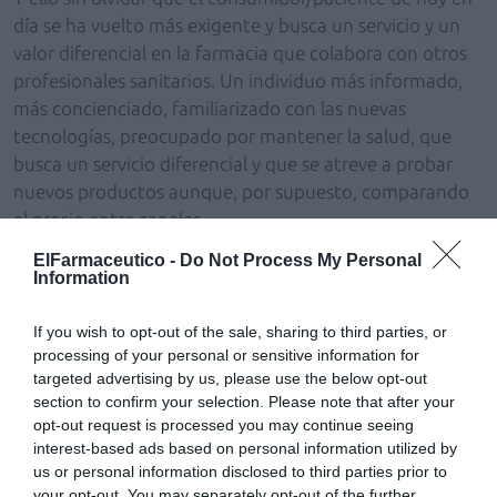
día se ha vuelto más exigente y busca un servicio y un
valor diferencial en la farmacia que colabora con otros
profesionales sanitarios. Un individuo más informado,
más concienciado, familiarizado con las nuevas
tecnologías, preocupado por mantener la salud, que
busca un servicio diferencial y que se atreve a probar
nuevos productos aunque, por supuesto, comparando
el precio entre canales.
ElFarmaceutico -
Do Not Process My Personal
Por todo ello, cuando analizamos el perfil de las
Information
farmacias que han aprovechado mejor la oportunidad
del autocuidado encontramos establecimientos con
If you wish to opt-out of the sale, sharing to third parties, or
más recursos, más metros, más empleados, más horas
processing of your personal or sensitive information for
targeted advertising by us, please use the below opt-out
de apertura… Aquellos que han podido desarrollar un
section to confirm your selection. Please note that after your
nuevo modelo basado en la gestión activa del mercado
opt-out request is processed you may continue seeing
de autocuidado e invertir en la profesionalización de la
interest-based ads based on personal information utilized by
gestión del negocio. Farmacias que eligen las categorías
us or personal information disclosed to third parties prior to
a trabajar de manera activa, seleccionándolas en un
your opt-out. You may separately opt-out of the further