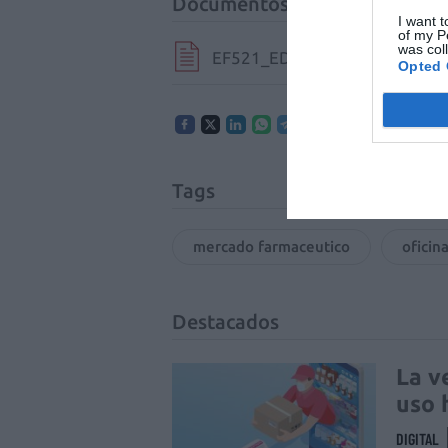
Documentos
I want t
of my P
was col
EF521_EDITORIAL.pdf
Opted 
Tags
mercado farmaceutico
oficin
Destacados
La v
uso 
DIGITAL