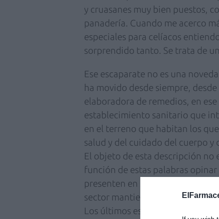
y cruasanes muy bien puestos, c
panadería. Cuando me acerco má
especiales para celíacos entiend
sorprendido tanto. Se trata de u
Ese escaparate no es una noveda
ha movido desde siempre, desde 
elaboradora de remedios, en ese 
establecimiento sanitario que in
en el terreno que habitan los qu
salud y del cuidado del cuerpo y
El objeto de esta descripción no e
función de estas palabras opinar
presenten en sus escaparates; en 
ElFarmace
sector mantiene la inquietud por 
Los últimos estudios del mercad