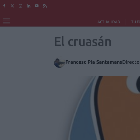
ACTUALIDAD
TU F
El cruasán
Francesc Pla Santamans
Directo