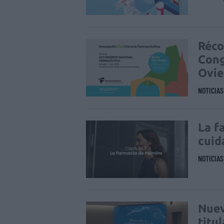
Réco
Cong
Ovi
NOTICIA
La f
cuid
NOTICIA
Nuev
titu