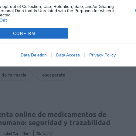
o opt-out of Collection, Use, Retention, Sale, and/or Sharing
ersonal Data that Is Unrelated with the Purposes for which it
lected.
Out
CONFIRM
Data Deletion
Data Access
Privacy Policy
a de farmacia
escaparate
enta online de medicamentos de
humano: seguridad y trazabilidad
Isabel Marín Moral
28/07/2026