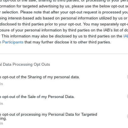
to opt-out of the sale, sharing to third parties, or processing of your per
viendo, un porcentaje no despreciable de
formation for targeted advertising by us, please use the below opt-out s
evidente: ¿cuáles son esas farmacias? Las que
r selection. Please note that after your opt-out request is processed y
eing interest-based ads based on personal information utilized by us or
al comercial, las que amplían el espacio de
disclosed to third parties prior to your opt-out. You may separately opt-
dologías del marketing del retail y disponen
losure of your personal information by third parties on the IAB’s list of
nicas. Eso no es opinable, es constatable.
. This information may also be disclosed by us to third parties on the
IA
Participants
that may further disclose it to other third parties.
para todas las farmacias, pero esa realidad
ta que no quiera ser tildada de ilusa necesita
más, no es conveniente esconder la cabeza
l Data Processing Opt Outs
que lo es.
que será imposible mantener la ambigüedad
o opt-out of the Sharing of my personal data.
gentes para todos.
In
o opt-out of the Sale of my Personal Data.
fuente preferida de Google
In
ACTIVAR AHORA
ticias de actualidad.
to opt-out of processing my Personal Data for Targeted
ing.
In