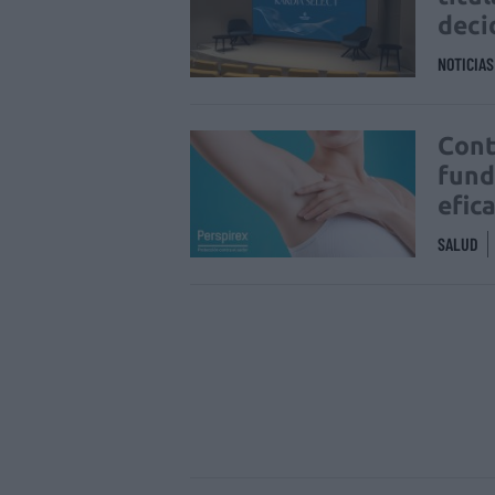
deci
NOTICIA
Cont
fund
efic
SALUD