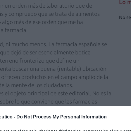
Lo m
on un orden más de laboratorio que de
s y compruebo que se trata de alimentos
No se
o algo más de ese orden que me ha
na farmacia.
d, ni mucho menos. La farmacia española se
que dejó de ser esencialmente botica
terreno fronterizo que define un
tenta buscar una buena (rentable) ubicación
e ofrecen productos en el campo amplio de la
 de la mente de los ciudadanos.
s el objeto principal de este editorial. No es la
 sobre lo que conviene que las farmacias
cambio, sí lo es la constatación de que el
utico -
Do Not Process My Personal Information
encontrar un modelo que le lleve al éxito.
o farmacéutico dejan claro que en un entorno