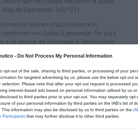
orullón por los trabajos hechos en la iglesia
s Vega de Espinareda. 5/5/1931
nonimato a quienes citaba mediante el
por topónimos vinculados al personaje. Por pura
ca, y no porque me interesase el detectivismo
n el pescador y aclaro: pts. son pesetas, ¿se
utico -
Do Not Process My Personal Information
no era Vega sino López. El tal Tomás López, a
e Espinareda, era hombre piadoso, de pocas
to opt-out of the sale, sharing to third parties, or processing of your per
o, mal dotado para la restauración, que
formation for targeted advertising by us, please use the below opt-out s
la imaginería de las iglesias bercianas, y
r selection. Please note that after your opt-out request is processed y
eing interest-based ads based on personal information utilized by us or
considerarle autor de tan magistral factura
disclosed to third parties prior to your opt-out. You may separately opt-
nqueiro o a Perucho en sus páginas selectas.
losure of your personal information by third parties on the IAB’s list of
en en racimo. ¿Como las cerezas y los besos?
. This information may also be disclosed by us to third parties on the
IA
Participants
that may further disclose it to other third parties.
iempo después, pero todavía en el tiempo en
 en el cine John Wayne, cuando vivía en San
os amigos, me acordaba de estos diez