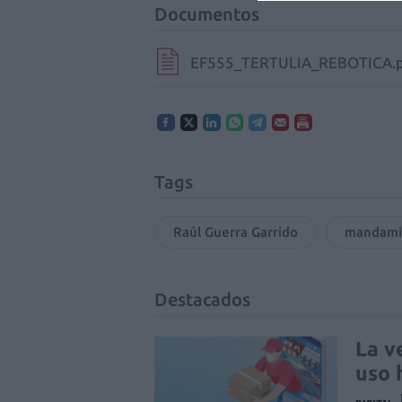
Documentos
EF555_TERTULIA_REBOTICA.
Tags
Raúl Guerra Garrido
mandami
Destacados
La v
uso 