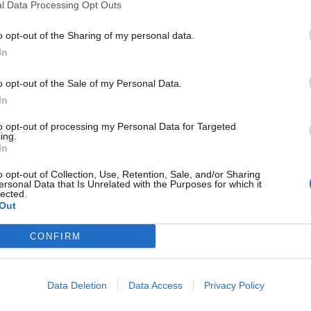
l Data Processing Opt Outs
 juventud era cumplir con los pecados
an prohibidos. Íbamos a Biarritz y
o opt-out of the Sharing of my personal data.
In
 ruleta, bailar el último tango en París,
o, elegir entre quesos blandos o a las finas
o opt-out of the Sale of my Personal Data.
arabelle (hoy se llama Galeón y es un
In
en el Darrigade y comprar unas tazas y platos
to opt-out of processing my Personal Data for Targeted
rada fronteriza de Irún por el puente de
ing.
In
e un anuncio inolvidable: «Haga sus compras
iaje y no el de Lourdes que decía el abuelo, en
o opt-out of Collection, Use, Retention, Sale, and/or Sharing
ersonal Data that Is Unrelated with the Purposes for which it
algia provoca el recuerdo de que nunca fuimos
lected.
Out
.
CONFIRM
fuente preferida de Google
ACTIVAR AHORA
ticias de actualidad.
Data Deletion
Data Access
Privacy Policy