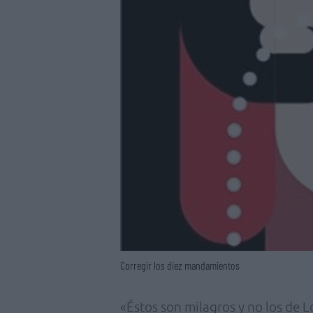
Corregir los diez mandamientos
«Éstos son milagros y no los de L