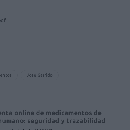
pdf
entos
José Garrido
enta online de medicamentos de
humano: seguridad y trazabilidad