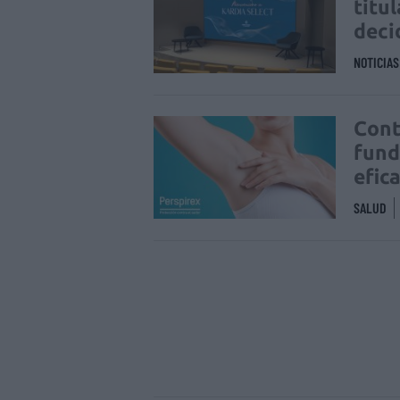
titu
deci
NOTICIA
Cont
fund
efic
SALUD