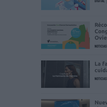
DIGITAL
Réco
Cong
Ovi
NOTICIA
La f
cuid
NOTICIA
Nuev