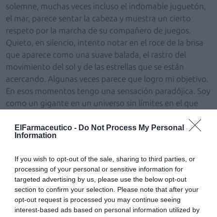
solemne, muchas veces incluso el indomable juguetón,
el mar, parece sentar la cabeza y muestra un cierto
respeto por la marcha de su compañero de juegos.
Quieto, en silencio, intento notar en el roce de la brisa
que aparece como una suave balada, el rastro del
movimiento del sol y de las estrellas que se están
acercando. Algunas veces parece que logro mi objetivo.
En esos momentos tengo una sensación paradójica. Soy
como un gigante en un universo sin límites en el que
me siento diminuto. Una porción del universo, un
neutrino capaz de atravesar cualquier barrera sin
ElFarmaceutico -
Do Not Process My Personal
Information
esfuerzo. Me siento cerca de un misterio vedado a los
que transitamos por el paraíso propiedad de los dioses.
If you wish to opt-out of the sale, sharing to third parties, or
Cuando vivo estos momentos no pienso en nada más
processing of your personal or sensitive information for
que en vivirlos, pero cuando recuerdo que los he vivido
targeted advertising by us, please use the below opt-out
me digo que debería aprovecharlos más cuando los
section to confirm your selection. Please note that after your
estoy viviendo.
opt-out request is processed you may continue seeing
interest-based ads based on personal information utilized by