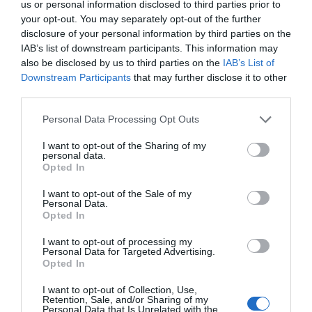
us or personal information disclosed to third parties prior to
El anochecer es una oportunidad de vivir un momento
your opt-out. You may separately opt-out of the further
decisivo, es el momento en el que hemos de atrevernos
disclosure of your personal information by third parties on the
a entrar en la oscuridad misteriosa de la noche,
IAB’s list of downstream participants. This information may
teniendo aún entre los dedos la seguridad de la luz del
also be disclosed by us to third parties on the
IAB’s List of
día. El anochecer requiere esa chispa de valentía que
Downstream Participants
that may further disclose it to other
third parties.
permite cruzar la frontera entre la seguridad y la
aventura.
Personal Data Processing Opt Outs
No estoy de acuerdo con los que sólo ven melancolía en
I want to opt-out of the Sharing of my
personal data.
esos momentos que se tiñen de rosa y gris, en esos en
Opted In
los que un velo vaporoso va cubriendo todo el paisaje,
I want to opt-out of the Sale of my
como si lo difuminara. El anochecer es un momento
Personal Data.
para estar seguro de los colores con los que has vivido y
Opted In
dispuesto a vivir sin ellos.
I want to opt-out of processing my
Personal Data for Targeted Advertising.
Los días de verano que subo a mi atalaya privilegiada
Opted In
puedo gozar de una despedida larga que te da la
I want to opt-out of Collection, Use,
oportunidad de asimilar que debes dejar lo que ha sido
Retention, Sale, and/or Sharing of my
Personal Data that Is Unrelated with the