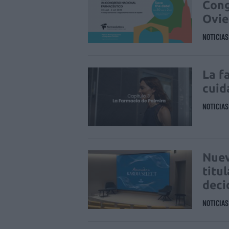
Cong
Ovi
NOTICIA
La f
cuid
NOTICIA
Nuev
titu
deci
NOTICIA