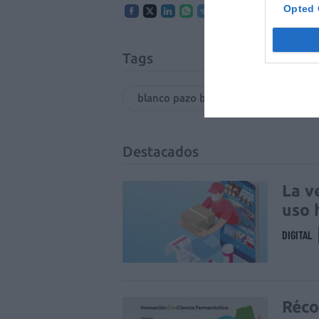
Opted 
Tags
blanco pazo baion 2011
vino 
Destacados
La v
uso 
DIGITAL
Réco