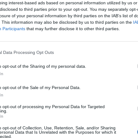
ene un fondo cítrico y salino muy elegante. En
eing interest-based ads based on personal information utilized by us or
disclosed to third parties prior to your opt-out. You may separately opt-
l, con una acidez cítrica no demasiado intensa
losure of your personal information by third parties on the IAB’s list of
uy suculenta. Es un vino largo e intenso, muy
. This information may also be disclosed by us to third parties on the
IA
 roca, mejillones o arroces marineros con
Participants
that may further disclose it to other third parties.
l Data Processing Opt Outs
o opt-out of the Sharing of my personal data.
In
fuente preferida de Google
ACTIVAR AHORA
ticias de actualidad.
o opt-out of the Sale of my Personal Data.
In
to opt-out of processing my Personal Data for Targeted
ing.
In
o opt-out of Collection, Use, Retention, Sale, and/or Sharing
ersonal Data that Is Unrelated with the Purposes for which it
lected.