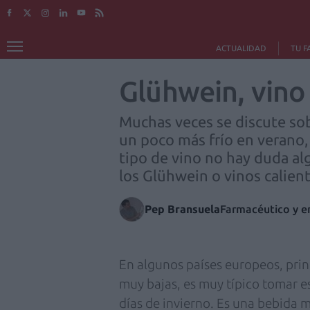
ACTUALIDAD
TU F
Glühwein, vino 
Muchas veces se discute so
un poco más frío en verano,
tipo de vino no hay duda al
los Glühwein o vinos calient
Pep Bransuela
Farmacéutico y 
En algunos países europeos, pri
muy bajas, es muy típico tomar es
días de invierno. Es una bebida m