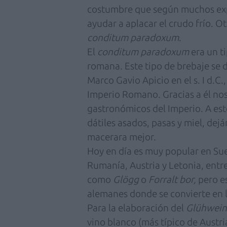
costumbre que según muchos exp
ayudar a aplacar el crudo frío. O
conditum paradoxum
.
El
conditum paradoxum
era un t
romana. Este tipo de brebaje se d
Marco Gavio Apicio en el s. I d.C
Imperio Romano. Gracias a él nos 
gastronómicos del Imperio. A este
dátiles asados, pasas y miel, dej
macerara mejor.
Hoy en día es muy popular en Sue
Rumanía, Austria y Letonia, entre
como
Glögg
o
Forralt bor,
pero e
alemanes donde se convierte en la
Para la elaboración del
Glühwein
vino blanco (más típico de Austria