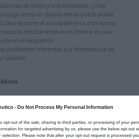
áscaras de limón y anís estrellado, y tras
 fuego lento sin dejarlo hervir y se le añade
el clavo se coma el aroma del vino, otra forma
de especie directamente en el limón o en una
unto en el recipiente.
ay problemas referentes a la temperatura de
y caliente!
 Baixas
iglo XV, y han ido cambiando de dueños hasta
lanco joven con 9 meses de crianza en acero
utico -
Do Not Process My Personal Information
está elaborado en toda su totalidad con la
to opt-out of the sale, sharing to third parties, or processing of your per
formation for targeted advertising by us, please use the below opt-out s
tenso. Predominan las frutas tropicales como
r selection. Please note that after your opt-out request is processed y