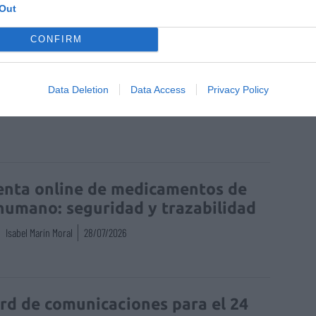
Out
CONFIRM
Data Deletion
Data Access
Privacy Policy
caliente
gluhwein
enta online de medicamentos de
humano: seguridad y trazabilidad
Isabel Marín Moral
28/07/2026
rd de comunicaciones para el 24