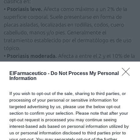
clasifica en:
•
Psoriasis leve.
Afecta como máximo a un 2% de la
superficie corporal. Suele presentarse en forma de
placas aisladas, localizadas en rodillas, codos, cuero
cabelludo, manos y/o pies. Generalmente el
tratamiento establecido por el dermatólogo es de uso
tópico.
•
Psoriasis moderada.
Afecta a entre el 2 y el 10% de la
superficie corporal. Las áreas más afectadas son: brazos,
piernas, tronco y cuero cabelludo, aunque puede
ElFarmaceutico -
Do Not Process My Personal
Information
afectar también a otras áreas. El tratamiento que
reciben los pacientes es de uso tópico, y en algunos
If you wish to opt-out of the sale, sharing to third parties, or
casos oral o fototerapia.
processing of your personal or sensitive information for
•
Psoriasis grave.
Cubre más del 10% de la piel del
targeted advertising by us, please use the below opt-out
cuerpo. Suele tratarse con medicación oral y apoyo de
section to confirm your selection. Please note that after your
tratamiento tópico y fototerapia.
opt-out request is processed you may continue seeing
•
Artritis psoriásica.
Afecta también a las
interest-based ads based on personal information utilized by
us or personal information disclosed to third parties prior to
articulaciones, y precisa tratamiento farmacológico oral
your opt-out. You may separately opt-out of the further