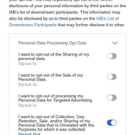
para el dolor e inflamación articular y tratamiento para
disclosure of your personal information by third parties on the
las manifestaciones cutáneas. En estos casos el
IAB’s list of downstream participants. This information may
diagnóstico precoz es de vital importancia, ya que si no
also be disclosed by us to third parties on the
IAB’s List of
se trata con rapidez puede provocar daños irreversibles
Downstream Participants
that may further disclose it to other
third parties.
en las articulaciones.
Personal Data Processing Opt Outs
Principales tratamientos de
la psoriasis
I want to opt-out of the Sharing of my
personal data.
La elección del tratamiento
Opted In
se hace de forma
I want to opt-out of the Sale of my
individualizada, teniendo en
Personal Data.
cuenta la extensión y
Opted In
localización de las lesiones y
I want to opt-out of processing my
la edad del paciente. En los
Personal Data for Targeted Advertising.
Opted In
casos de difícil control y en los «rebotes», se tendrán en
cuenta los tratamientos previos. Por regla general, la
I want to opt-out of Collection, Use,
terapia tópica se emplea en los casos leves y localizados,
Retention, Sale, and/or Sharing of my
Personal Data that Is Unrelated with the
y la terapia sistémica y la fototerapia se emplean en los
Purposes for which it was collected.
Opted Out