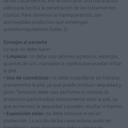
de los tratamientos. Por el contrario, una hidratación
adecuada facilita la penetración de los tratamientos
tópicos. Para disminuir la hiperqueratosis, son
aconsejables productos que contengan
queratorreguladores (tabla 2).
Consejos al paciente
Lo que no debe hacer
•
Limpieza:
no debe usar jabones agresivos, esponjas,
guantes de crin, manoplas o cepillos que puedan irritar
la piel.
•
Uso de cosméticos:
no debe maquillarse sin hidratar
previamente la piel, ya que puede producir sequedad y
picor. Tampoco debe usar perfumes o colonias (o
productos perfumados) directamente sobe la piel, ya
que aumentan la sequedad y pueden resultar irritantes.
•
Exposición solar:
no debe tomarse el sol sin
protección. La acción de los rayos solares suele ser
beneficiosa, pero el paciente debe cuidarse de