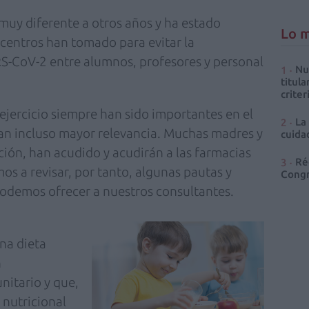
o muy diferente a otros años y ha estado
Lo m
centros han tomado para evitar la
S-CoV-2 entre alumnos, profesores y personal
Nu
titula
criter
l ejercicio siempre han sido importantes en el
La
bran incluso mayor relevancia. Muchas madres y
cuidad
ción, han acudido y acudirán a las farmacias
Ré
os a revisar, por tanto, algunas pautas y
Congr
podemos ofrecer a nuestros consultantes.
na dieta
n
nitario y que,
 nutricional