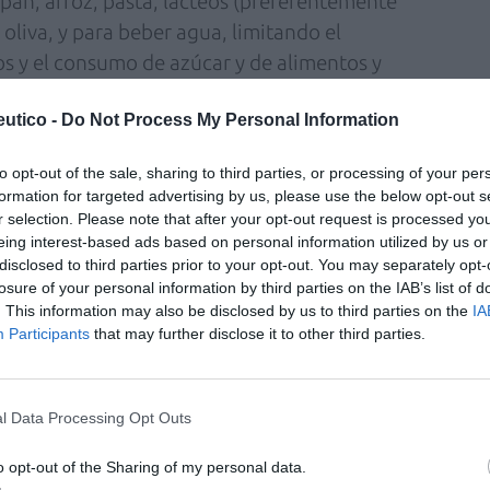
, pan, arroz, pasta, lácteos (preferentemente
oliva, y para beber agua, limitando el
 y el consumo de azúcar y de alimentos y
utico -
Do Not Process My Personal Information
comedor escolar, debe tenerse en cuenta que
epresentan el 9% de las comidas que el niño
to opt-out of the sale, sharing to third parties, or processing of your per
formation for targeted advertising by us, please use the below opt-out s
r selection. Please note that after your opt-out request is processed y
eing interest-based ads based on personal information utilized by us or
portante. Aun así, según los resultados del
disclosed to third parties prior to your opt-out. You may separately opt-
 2,8% de los escolares encuestados realizó un
losure of your personal information by third parties on the IAB’s list of
. This information may also be disclosed by us to third parties on the
IA
 él al menos un lácteo, un farináceo y una
Participants
that may further disclose it to other third parties.
5 se estudió a 10.899 niños (5.532 niños y
5 centros escolares de todas las comunidades
 Esta muestra es representativa del conjunto
l Data Processing Opt Outs
os grupos de edad.
o opt-out of the Sharing of my personal data.