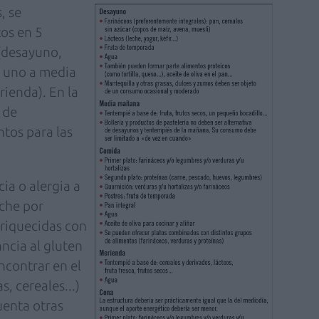
, se
tos en 5
 (desayuno,
, uno a media
ienda). En la
 de
ntos para las
ia o alergia a
eche por
nriquecidas con
ancia al gluten
ncontrar en el
, cereales...)
uenta otras