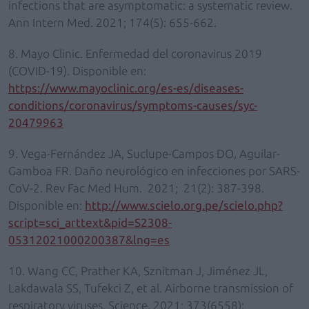
infections that are asymptomatic: a systematic review.
Ann Intern Med. 2021; 174(5): 655-662.
8. Mayo Clinic. Enfermedad del coronavirus 2019
(COVID-19). Disponible en:
https://www.mayoclinic.org/es-es/diseases-
conditions/coronavirus/symptoms-causes/syc-
20479963
9. Vega-Fernández JA, Suclupe-Campos DO, Aguilar-
Gamboa FR. Daño neurológico en infecciones por SARS-
CoV-2. Rev Fac Med Hum. 2021; 21(2): 387-398.
Disponible en:
http://www.scielo.org.pe/scielo.php?
script=sci_arttext&pid=S2308-
05312021000200387&lng=es
10. Wang CC, Prather KA, Sznitman J, Jiménez JL,
Lakdawala SS, Tufekci Z, et al. Airborne transmission of
respiratory viruses. Science. 2021; 373(6558):