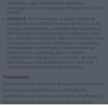
epidémica, según estimaciones realizadas
anualmente por la Organización Mundial de la Salud
11
(OMS)
.
COVID-19.
Por el momento, la mejor medida de
contención de la COVID-19 parece ser la vacuna. En
Europa y España están autorizadas dos vacunas con
ARN mensajero (Pfizer/BioNTech y Moderna) y dos
con vectores víricos (vector adenovirus) (AstraZeneca
y Janssen). Estas vacunas disminuyen la gravedad y
mortalidad de la enfermedad, sobre todo en las
personas más vulnerables, pero no impiden
totalmente el contagio y la transmisión, de modo
que hasta que toda la población esté vacunada
deben seguirse las medidas de prevención.
Tratamiento
El tratamiento del resfriado y de la gripe es sintomático,
por lo que los medicamentos a utilizar estarán
supeditados a los síntomas que presenta el enfermo. Lo
mismo sucede con el tratamiento de los casos de
COVID-19 leve; para estos pacientes, al igual que en la