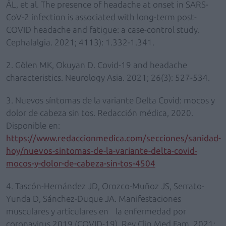
ÁL, et al. The presence of headache at onset in SARS-
CoV-2 infection is associated with long-term post-
COVID headache and fatigue: a case-control study.
Cephalalgia. 2021; 4113): 1.332-1.341.
2. Gölen MK, Okuyan D. Covid-19 and headache
characteristics. Neurology Asia. 2021; 26(3): 527-534.
3. Nuevos síntomas de la variante Delta Covid: mocos y
dolor de cabeza sin tos. Redacción médica, 2020.
Disponible en:
https://www.redaccionmedica.com/secciones/sanidad-
hoy/nuevos-sintomas-de-la-variante-delta-covid-
mocos-y-dolor-de-cabeza-sin-tos-4504
4. Tascón-Hernández JD, Orozco-Muñoz JS, Serrato-
Yunda D, Sánchez-Duque JA. Manifestaciones
musculares y articulares en la enfermedad por
coronavirus 2019 (COVID-19). Rev Clin Med Fam. 2021;