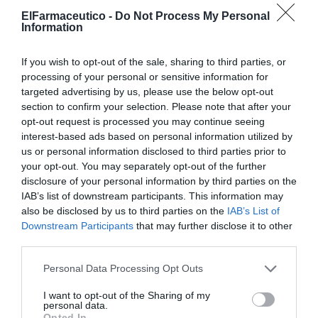
12
ElFarmaceutico -
Do Not Process My Personal
gripe, se aconseja tratamiento sintomático y reposo
.
Information
En el caso de COVID-19 se están desarrollando varios
fármacos, generalmente a base de anticuerpos
If you wish to opt-out of the sale, sharing to third parties, or
monoclonales. Recientemente se ha autorizado el uso
processing of your personal or sensitive information for
de emergencia del antiviral molnupiravir, que estaría
targeted advertising by us, please use the below opt-out
indicado en pacientes adultos no hospitalizados con
section to confirm your selection. Please note that after your
opt-out request is processed you may continue seeing
COVID-19 de leve a moderada con mayor riesgo de
interest-based ads based on personal information utilized by
desarrollar COVID-19 grave y/u hospitalización.
us or personal information disclosed to third parties prior to
your opt-out. You may separately opt-out of the further
En la tabla 5 se relacionan los principales grupos de
disclosure of your personal information by third parties on the
medicamentos según los síntomas, así como aquellas
IAB’s list of downstream participants. This information may
especies vegetales que forman parte de productos
also be disclosed by us to third parties on the
IAB’s List of
Downstream Participants
that may further disclose it to other
fitoterápicos indicados para aliviar los síntomas de estas
third parties.
afecciones.
Personal Data Processing Opt Outs
I want to opt-out of the Sharing of my
personal data.
Opted In