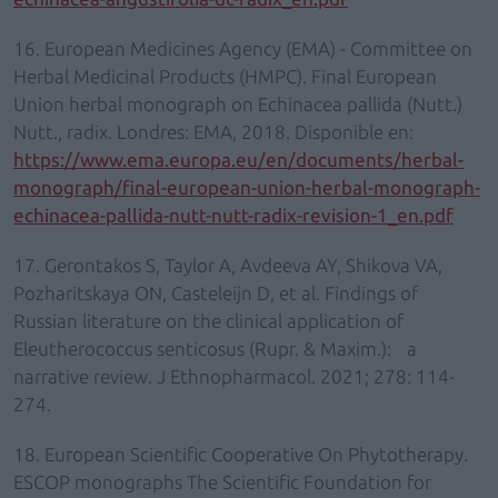
16. European Medicines Agency (EMA) - Committee on
Herbal Medicinal Products (HMPC). Final European
Union herbal monograph on Echinacea pallida (Nutt.)
Nutt., radix. Londres: EMA, 2018. Disponible en:
https://www.ema.europa.eu/en/documents/herbal-
monograph/final-european-union-herbal-monograph-
echinacea-pallida-nutt-nutt-radix-revision-1_en.pdf
17. Gerontakos S, Taylor A, Avdeeva AY, Shikova VA,
Pozharitskaya ON, Casteleijn D, et al. Findings of
Russian literature on the clinical application of
Eleutherococcus senticosus (Rupr. & Maxim.): a
narrative review. J Ethnopharmacol. 2021; 278: 114-
274.
18. European Scientific Cooperative On Phytotherapy.
ESCOP monographs The Scientific Foundation for