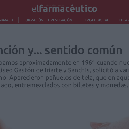
ARMACIA
FORMACIÓN E INVESTIGACIÓN
REVISTA DIGITAL
EL FA
nción y... sentido común
tábamos aproximadamente en 1961 cuando nues
liseo Gastón de Iriarte y Sanchís, solicitó a v
ano. Aparecieron pañuelos de tela, que en aqu
riado, entremezclados con billetes y monedas.