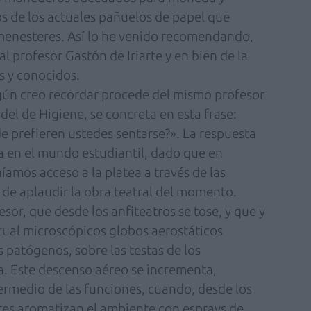
s de los actuales pañuelos de papel que
 menesteres. Así lo he venido recomendando,
 profesor Gastón de Iriarte y en bien de la
s y conocidos.
egún creo recordar procede del mismo profesor
del de Higiene, se concreta en esta frase:
de prefieren ustedes sentarse?». La respuesta
ca en el mundo estudiantil, dado que en
amos acceso a la platea a través de las
 de aplaudir la obra teatral del momento.
sor, que desde los anfiteatros se tose, y que y
cual microscópicos globos aerostáticos
 patógenos, sobre las testas de los
a. Este descenso aéreo se incrementa,
termedio de las funciones, cuando, desde los
res aromatizan el ambiente con esprays de