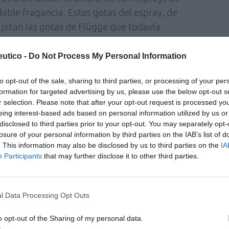
ble fragancia. Estas gotas del espray, de
pitan las gotas de Flügge que todavía
o siempre este razonamiento al acudir a los
utico -
Do Not Process My Personal Information
superiores.
to opt-out of the sale, sharing to third parties, or processing of your per
previas les hayan servido para situarse en el
formation for targeted advertising by us, please use the below opt-out s
o. Existen, obviamente, algunos remedios más
r selection. Please note that after your opt-out request is processed y
os contaron estas situaciones, sin duda de
eing interest-based ads based on personal information utilized by us or
disclosed to third parties prior to your opt-out. You may separately opt-
prevención y las medidas eficaces frente a
losure of your personal information by third parties on the IAB’s list of
espiratorias continúan basándose
. This information may also be disclosed by us to third parties on the
IA
común, no lo duden. Enumeraré seguidamente
Participants
that may further disclose it to other third parties.
raciones legislan o deberían legislar, las
os pueden transmitir día a día en sus centros
l Data Processing Opt Outs
 digamos las medidas que los hospitales
 y contacto de médicos y enfermeras con los
o opt-out of the Sharing of my personal data.
 de fármacos, sobre todo los estériles, a los