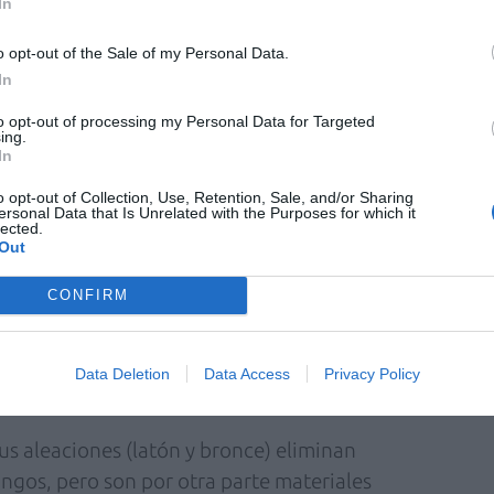
In
nte importante evitar contagios dentro de
o opt-out of the Sale of my Personal Data.
dos están en muchos casos en una situación
In
to opt-out of processing my Personal Data for Targeted
ing.
In
s, y no el antebrazo o el brazo, para recibir
o opt-out of Collection, Use, Retention, Sale, and/or Sharing
ras personas, y éstas se autoinfectan e
ersonal Data that Is Unrelated with the Purposes for which it
lected.
onen en contacto con barandillas y soportes
Out
viones y otros medios de locomoción. También
es, botones de ascensor, pasamanos del
CONFIRM
s de trabajo, tiendas... Otras personas
os y, a los pocos minutos, se tocarán labios,
Data Deletion
Data Access
Privacy Policy
onstatado que una persona lo hace una media de
us aleaciones (latón y bronce) eliminan
ongos, pero son por otra parte materiales