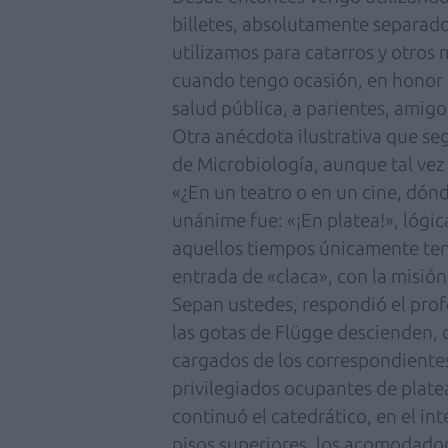
billetes, absolutamente separado
utilizamos para catarros y otros
cuando tengo ocasión, en honor al
salud pública, a parientes, amigo
Otra anécdota ilustrativa que s
de Microbiología, aunque tal vez 
«¿En un teatro o en un cine, dón
unánime fue: «¡En platea!», lógi
aquellos tiempos únicamente tení
entrada de «claca», con la misión
Sepan ustedes, respondió el profe
las gotas de Flügge descienden, 
cargados de los correspondientes
privilegiados ocupantes de plate
continuó el catedrático, en el in
pisos superiores, los acomodado