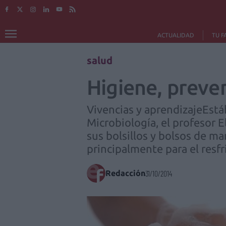
ACTUALIDAD
TU F
salud
Higiene, preve
Vivencias y aprendizajeEs
Microbiología, el profesor E
sus bolsillos y bolsos de m
principalmente para el resf
Redacción
31/10/2014