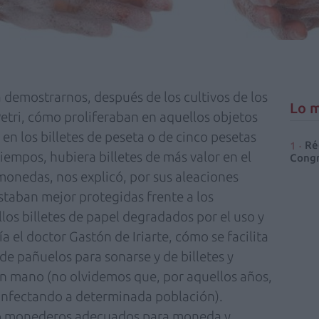
demostrarnos, después de los cultivos de los
Lo m
Petri, cómo proliferaban en aquellos objetos
en los billetes de peseta o de cinco pesetas
Ré
tiempos, hubiera billetes de más valor en el
Congr
s monedas, nos explicó, por sus aleaciones
staban mejor protegidas frente a los
os billetes de papel degradados por el uso y
a el doctor Gastón de Iriarte, cómo se facilita
de pañuelos para sonarse y de billetes y
 mano (no olvidemos que, por aquellos años,
 infectando a determinada población).
do monederos adecuados para moneda y