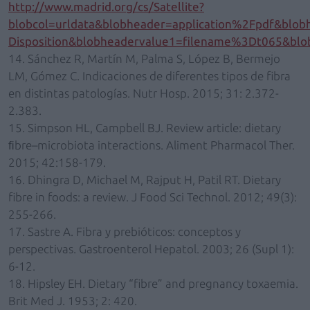
http://www.madrid.org/cs/Satellite?
blobcol=urldata&blobheader=application%2Fpdf&blo
Disposition&blobheadervalue1=filename%3Dt065&bl
14. Sánchez R, Martín M, Palma S, López B, Bermejo
LM, Gómez C. Indicaciones de diferentes tipos de fibra
en distintas patologías. Nutr Hosp. 2015; 31: 2.372-
2.383.
15. Simpson HL, Campbell BJ. Review article: dietary
ﬁbre–microbiota interactions. Aliment Pharmacol Ther.
2015; 42:158-179.
16. Dhingra D, Michael M, Rajput H, Patil RT. Dietary
fibre in foods: a review. J Food Sci Technol. 2012; 49(3):
255-266.
17. Sastre A. Fibra y prebióticos: conceptos y
perspectivas. Gastroenterol Hepatol. 2003; 26 (Supl 1):
6-12.
18. Hipsley EH. Dietary “fibre” and pregnancy toxaemia.
Brit Med J. 1953; 2: 420.