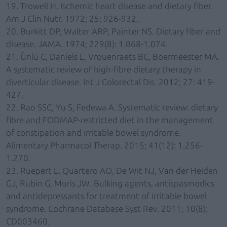
19. Trowell H. Ischemic heart disease and dietary fiber.
Am J Clin Nutr. 1972; 25: 926-932.
20. Burkitt DP, Walter ARP, Painter NS. Dietary fiber and
disease. JAMA. 1974; 229(8): 1.068-1.074.
21. Ünlü C, Daniels L, Vrouenraets BC, Boermeester MA.
A systematic review of high-fibre dietary therapy in
diverticular disease. Int J Colorectal Dis. 2012; 27: 419-
427.
22. Rao SSC, Yu S, Fedewa A. Systematic review: dietary
fibre and FODMAP-restricted diet in the management
of constipation and irritable bowel syndrome.
Alimentary Pharmacol Therap. 2015; 41(12): 1.256-
1.270.
23. Ruepert L, Quartero AO, De Wit NJ, Van der Heiden
GJ, Rubin G, Muris JW. Bulking agents, antispasmodics
and antidepressants for treatment of irritable bowel
syndrome. Cochrane Database Syst Rev. 2011; 10(8):
CD003460.