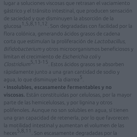
lugar a soluciones viscosas que retrasan el vaciamiento
gástrico y el tránsito intestinal, que producen sensación
de saciedad y que disminuyen la absorción de la
1,5,8,11,12
glucosa
. Son degradadas con facilidad por la
flora colónica, generando ácidos grasos de cadena
corta que estimulan la proliferación de
Lactobacillus
,
Bifidobacterium
y otros microorganismos beneficiosos y
limitan el crecimiento de
Escherichia coli
y
5,13-15
Clostridium
. Estos ácidos grasos se absorben
rápidamente junto a una gran cantidad de sodio y
5
agua, lo que disminuye la diarrea
.
•
Insolubles, escasamente fermentables y no
viscosas.
Están constituidas por celulosas, por la mayor
parte de las hemicelulosas, y por lignina y otros
polifenoles. Aunque no son solubles en agua, sí tienen
una gran capacidad de retenerla, por lo que favorecen
la motilidad intestinal y aumentan el volumen de las
5,8,11
heces
. Son escasamente degradadas por la