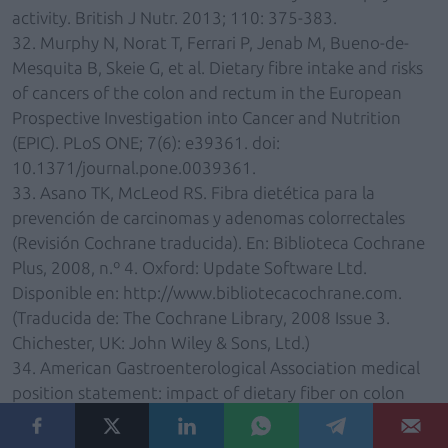
activity. British J Nutr. 2013; 110: 375-383.
32. Murphy N, Norat T, Ferrari P, Jenab M, Bueno-de-
Mesquita B, Skeie G, et al. Dietary fibre intake and risks
of cancers of the colon and rectum in the European
Prospective Investigation into Cancer and Nutrition
(EPIC). PLoS ONE; 7(6): e39361. doi:
10.1371/journal.pone.0039361.
33. Asano TK, McLeod RS. Fibra dietética para la
prevención de carcinomas y adenomas colorrectales
(Revisión Cochrane traducida). En: Biblioteca Cochrane
Plus, 2008, n.º 4. Oxford: Update Software Ltd.
Disponible en: http://www.bibliotecacochrane.com.
(Traducida de: The Cochrane Library, 2008 Issue 3.
Chichester, UK: John Wiley & Sons, Ltd.)
34. American Gastroenterological Association medical
position statement: impact of dietary fiber on colon
cancer occurrence. Gastroenterology. 2000; 118(6):
1.233-1.234.