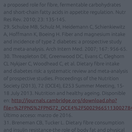
a proposed role for fibre, fermentable carbohydrates
and short-chain fatty acids in appetite regulation. Nutr
Res Rev. 2010; 23: 135-145.
29. Schulze MB, Schulz M, Heidemann C, Schienkiewitz
A, Hoffmann K, Boeing H. Fiber and magnesium intake
and incidence of type 2 diabetes: a prospective study
and meta-analysis. Arch Intern Med. 2007; 167: 956-65.
30. Threapleton DE, Greenwood DC, Evans C, Cleghorn
CL Nykjaer C, Woodhead C, et al. Dietary fibre intake
and diabetes risk: a systematic review and meta-analysis
of prospective studies. Proceedings of the Nutrition
Society (2013), 72 (OCE4), E253 Summer Meeting, 15-
18 July 2013. Nutrition and healthy ageing. Disponible
en:
http://journals.cambridge.org/download.php?
file=%2FPNS%2FPNS72_OCE4%2FS0029665113002784
Último acceso: marzo de 2016.
31. Breneman CB, Tucker L. Dietary fibre consumption
and insulin resistance-the role of body fat and physical