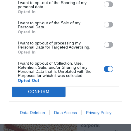
I want to opt-out of the Sharing of my
las sustancias asociadas a la matriz polisacárida. Así, el
personal data.
consumo de frutas, verduras, legumbres y cereales se
Opted In
asocia a un menor riesgo cardiovascular, si bien es cierto
I want to opt-out of the Sale of my
que estos alimentos se caracterizan también por su
Personal Data.
Opted In
contenido en vitaminas, minerales y otros
24
antioxidantes
.
I want to opt-out of processing my
Personal Data for Targeted Advertising.
Opted In
A partir de la evidencia procedente de varios estudios
de cohortes, se puede afirmar que las dietas ricas en
I want to opt-out of Collection, Use,
Retention, Sale, and/or Sharing of my
fibra, específicamente la procedente de cereales y
Personal Data that Is Unrelated with the
vegetales con alto contenido en porción insoluble, se
Purposes for which it was collected.
Opted Out
asocian a un menor riesgo de enfermedad
cardiovascular y coronaria; por su parte, las dietas ricas
CONFIRM
en frutas se asocian a un menor riesgo de enfermedad
26
cardiovascular
.
Data Deletion
Data Access
Privacy Policy
Influencia en el peso
corporal