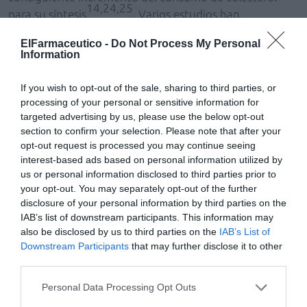
14,24,25
para su síntesis
. Varios estudios han
demostrado que también reduce los niveles de
ElFarmaceutico -
Do Not Process My Personal
triglicéridos y apolipoproteínas, e incluso que ejerce un
Information
efecto sinérgico con las estatinas, lo que permitiría
bajar las dosis cuando es necesario administrar estos
If you wish to opt-out of the sale, sharing to third parties, or
24
fármacos
. Además, los ácidos grasos de cadena corta
processing of your personal or sensitive information for
14
podrían inhibir la síntesis hepática de colesterol
.
targeted advertising by us, please use the below opt-out
section to confirm your selection. Please note that after your
opt-out request is processed you may continue seeing
Aunque los datos disponibles sobre su influencia en la
interest-based ads based on personal information utilized by
disminución de la presión arterial no son definitivos,
us or personal information disclosed to third parties prior to
varios metaanálisis han evidenciado reducciones
your opt-out. You may separately opt-out of the further
discretas, tanto de los valores sistólicos como
disclosure of your personal information by third parties on the
diastólicos, que son más relevantes en pacientes
IAB’s list of downstream participants. This information may
24
also be disclosed by us to third parties on the
IAB’s List of
mayores de 40 años y en hipertensos
.
Downstream Participants
that may further disclose it to other
third parties.
La fibra también podría ejercer un efecto protector
contra el estrés oxidativo, mediante el secuestro de
Personal Data Processing Opt Outs
radicales libres y la acción antioxidante de algunas de