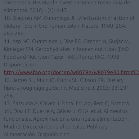
alimentaria. Revista de investigación en tecnología de
alimentos. 2010; 1(1): 4-17.
10. Stephen AM, Cummings JH. Mechanism of action of
dietary fibre in the human colon. Nature. 1980; 284:
283-284.
11. Asp NG, Cummings J, Diaz EO, Dreher M, Gurjar M,
Kimiagar SM. Carbohydrates in human nutrition (FAO
Food and Nutrition Paper - 66). Rome; FAO, 1998.
Disponible en:
http://www.fao.org/docrep/w8079e/w8079e00.htm#C
12. James SL, Muir JG, Curtis SL, Gibson PR. Dietary
fibre: a roughage guide. Int Medicine J. 2003; 33: 291-
296.
13. Zarzuelo A, Gálvez J. Fibra. En: Aguilera C, Barberá
JM, Díaz LE, Duarte A, Gálvez J, Gil A, et al. Alimentos
funcionales. Aproximación a una nueva alimentación.
Madrid: Dirección General de Salud Pública y
Alimentación. Disponible en: