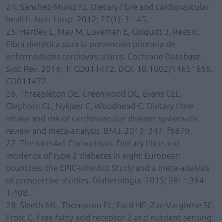
24. Sánchez-Muniz FJ. Dietary fibre and cardiovascular
health. Nutr Hosp. 2012; 27(1): 31-45.
25. Hartley L, May M, Loveman E, Colquitt J, Rees K.
Fibra dietética para la prevención primaria de
enfermedades cardiovasculares. Cochrane Database
Syst Rev. 2016; 1: CD011472. DOI: 10.1002/14651858.
CD011472.
26. Threapleton DE, Greenwood DC, Evans CEL,
Cleghorn CL, Nykjaer C, Woodhead C. Dietary fibre
intake and risk of cardiovascular disease: systematic
review and meta-analysis. BMJ. 2013; 347: f6879.
27. The InterAct Consortium. Dietary fibre and
incidence of type 2 diabetes in eight European
countries: the EPIC-InterAct Study and a meta-analysis
of prospective studies. Diabetologia. 2015; 58: 1.394-
1.408.
28. Sleeth ML, Thompson EL, Ford HE, Zac-Varghese SE,
Frost G. Free fatty acid receptor 2 and nutrient sensing: