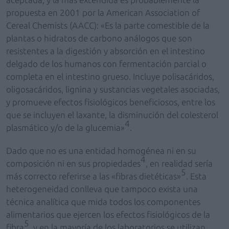
propuesta en 2001 por la American Association of
Cereal Chemists (AACC): «Es la parte comestible de la
plantas o hidratos de carbono análogos que son
resistentes a la digestión y absorción en el intestino
delgado de los humanos con fermentación parcial o
completa en el intestino grueso. Incluye polisacáridos,
oligosacáridos, lignina y sustancias vegetales asociadas,
y promueve efectos fisiológicos beneficiosos, entre los
que se incluyen el laxante, la disminución del colesterol
4
plasmático y/o de la glucemia»
.
Dado que no es una entidad homogénea ni en su
4
composición ni en sus propiedades
, en realidad sería
5
más correcto referirse a las «fibras dietéticas»
. Esta
heterogeneidad conlleva que tampoco exista una
técnica analítica que mida todos los componentes
alimentarios que ejercen los efectos fisiológicos de la
5
fibra
, y en la mayoría de los laboratorios se utilizan