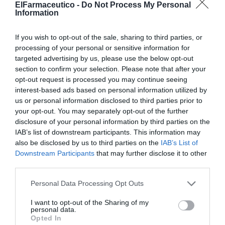
mismo desde Granada, Sevilla, Vitoria, Valencia y la
ElFarmaceutico -
Do Not Process My Personal
Information
Complutense, no tiene tanta solera, ni está tan cerca
del millar de años como la antedicha Escuela. Se fundó
If you wish to opt-out of the sale, sharing to third parties, or
en la década de los sesenta del último siglo y es por
processing of your personal or sensitive information for
tanto una Universidad moderna. En los últimos años,
targeted advertising by us, please use the below opt-out
después de asentarse en el campus de Fisciano (donde
section to confirm your selection. Please note that after your
se encuentran todas las facultades de la Universidad, y
opt-out request is processed you may continue seeing
interest-based ads based on personal information utilized by
hasta el que tendrán que echar más de media hora para
us or personal information disclosed to third parties prior to
llegar desde Salerno) como una de las opciones más
your opt-out. You may separately opt-out of the further
fuertes del sur, aunque lejos todavía de la Universidad
disclosure of your personal information by third parties on the
de Nápoles, ha iniciado un proceso de
IAB’s list of downstream participants. This information may
internacionalización para mostrar sus
innegables
also be disclosed by us to third parties on the
IAB’s List of
Downstream Participants
that may further disclose it to other
modernidades
. Su enorme campus les resultará lioso y
third parties.
tendrán la sensación de hacer demasiadas piernas en un
primer golpe, pero moderno y funcional una vez que se
Personal Data Processing Opt Outs
quiten la marca de esa primera bofetada. Ofrece, como
I want to opt-out of the Sharing of my
otras universidades italianas, aunque no todas lo hacen,
personal data.
cursos gratuitos de italiano para los recién llegados. La
Opted In