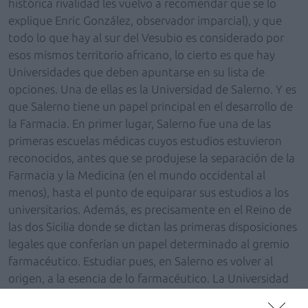
histórica rivalidad les vuelvo a recomendar que se lo
explique Enric González, observador imparcial), y que
todo lo que hay al sur del Vesubio es considerado por
esos mismos territorio africano, lo cierto es que hay
Universidades que deben apuntarse en su lista de
opciones. Una de ellas es la Universidad de Salerno. Y es
que Salerno tiene un papel principal en el desarrollo de
la Farmacia. En primer lugar, Salerno fue una de las
primeras escuelas médicas cuyos estudios estuvieron
reconocidos, antes que se produjese la separación de la
Farmacia y la Medicina (en el mundo occidental al
menos), hasta el punto de equiparar sus estudios a los
universitarios. Además, es precisamente en el Reino de
las dos Sicilia donde se dictan las primeras disposiciones
legales que conferían un papel determinado al gremio
farmacéutico. Estudiar pues, en Salerno es volver al
origen, a la esencia de lo farmacéutico. La Universidad
de Salerno por la que ustedes pueden optar ahora