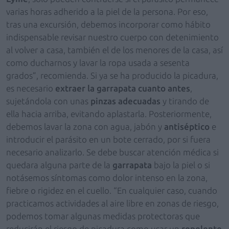
varias horas adherido a la piel de la persona. Por eso,
tras una excursión, debemos incorporar como hábito
indispensable revisar nuestro cuerpo con detenimiento
al volver a casa, también el de los menores de la casa, así
como ducharnos y lavar la ropa usada a sesenta
grados”, recomienda. Si ya se ha producido la picadura,
es necesario
extraer la garrapata cuanto antes
,
sujetándola con unas
pinzas adecuadas
y tirando de
ella hacia arriba, evitando aplastarla. Posteriormente,
debemos lavar la zona con agua, jabón y
antiséptico
e
introducir el parásito en un bote cerrado, por si fuera
necesario analizarlo. Se debe buscar atención médica si
quedara alguna parte de la
garrapata
bajo la piel o si
notásemos síntomas como dolor intenso en la zona,
fiebre o rigidez en el cuello. “En cualquier caso, cuando
practicamos actividades al aire libre en zonas de riesgo,
podemos tomar algunas medidas protectoras que
reducirán el riesgo de picadura como usar un
repelente