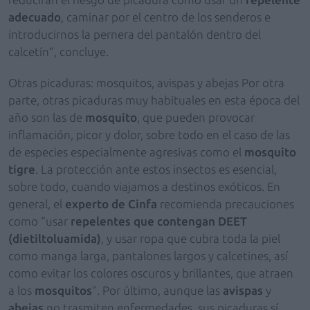
adecuado
, caminar por el centro de los senderos e
introducirnos la pernera del pantalón dentro del
calcetín”, concluye.
Otras picaduras: mosquitos, avispas y abejas Por otra
parte, otras picaduras muy habituales en esta época del
año son las de
mosquito
, que pueden provocar
inflamación, picor y dolor, sobre todo en el caso de las
de especies especialmente agresivas como el
mosquito
tigre
. La protección ante estos insectos es esencial,
sobre todo, cuando viajamos a destinos exóticos. En
general, el
experto de Cinfa
recomienda precauciones
como “usar
repelentes que contengan DEET
(dietiltoluamida)
, y usar ropa que cubra toda la piel
como manga larga, pantalones largos y calcetines, así
como evitar los colores oscuros y brillantes, que atraen
a los
mosquitos
”. Por último, aunque las
avispas
y
abejas
no trasmiten enfermedades, sus picaduras sí