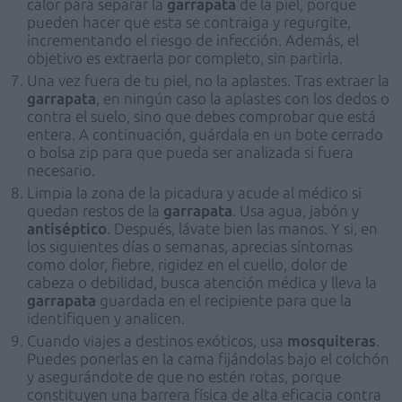
calor para separar la
garrapata
de la piel, porque
pueden hacer que esta se contraiga y regurgite,
incrementando el riesgo de infección. Además, el
objetivo es extraerla por completo, sin partirla.
Una vez fuera de tu piel, no la aplastes. Tras extraer la
garrapata
, en ningún caso la aplastes con los dedos o
contra el suelo, sino que debes comprobar que está
entera. A continuación, guárdala en un bote cerrado
o bolsa zip para que pueda ser analizada si fuera
necesario.
Limpia la zona de la picadura y acude al médico si
quedan restos de la
garrapata
. Usa agua, jabón y
antiséptico
. Después, lávate bien las manos. Y si, en
los siguientes días o semanas, aprecias síntomas
como dolor, fiebre, rigidez en el cuello, dolor de
cabeza o debilidad, busca atención médica y lleva la
garrapata
guardada en el recipiente para que la
identifiquen y analicen.
Cuando viajes a destinos exóticos, usa
mosquiteras
.
Puedes ponerlas en la cama fijándolas bajo el colchón
y asegurándote de que no estén rotas, porque
constituyen una barrera física de alta eficacia contra