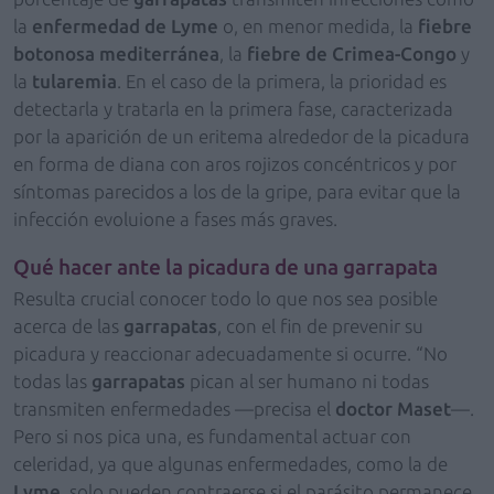
la
enfermedad de Lyme
o, en menor medida, la
fiebre
botonosa mediterránea
, la
fiebre de Crimea-Congo
y
la
tularemia
. En el caso de la primera, la prioridad es
detectarla y tratarla en la primera fase, caracterizada
por la aparición de un eritema alrededor de la picadura
en forma de diana con aros rojizos concéntricos y por
síntomas parecidos a los de la gripe, para evitar que la
infección evoluione a fases más graves.
Qué hacer ante la picadura de una garrapata
Resulta crucial conocer todo lo que nos sea posible
acerca de las
garrapatas
, con el fin de prevenir su
picadura y reaccionar adecuadamente si ocurre. “No
todas las
garrapatas
pican al ser humano ni todas
transmiten enfermedades —precisa el
doctor Maset
—.
Pero si nos pica una, es fundamental actuar con
celeridad, ya que algunas enfermedades, como la de
Lyme
, solo pueden contraerse si el parásito permanece