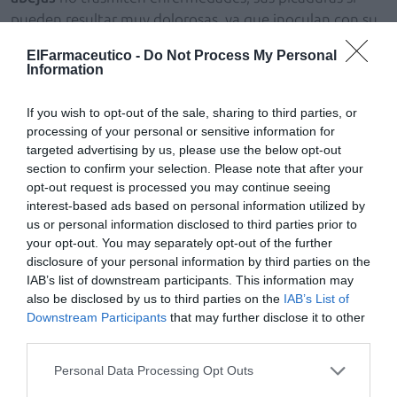
pueden resultar muy dolorosas, ya que inoculan con su
aguijón un veneno que produce una reacción local
ElFarmaceutico -
Do Not Process My Personal
caracterizada por un dolor intenso, hinchazón, prurito,
Information
escozor y enrojecimiento de la zona en torno a una
pápula blanca. Las personas alérgicas, además, pueden
If you wish to opt-out of the sale, sharing to third parties, or
experimentar una peligrosa reacción generalizada que
processing of your personal or sensitive information for
targeted advertising by us, please use the below opt-out
puede llegar a ser mortal.
section to confirm your selection. Please note that after your
opt-out request is processed you may continue seeing
Como explica el
experto de Cinfa
, “cuando nos pique
interest-based ads based on personal information utilized by
una
avispa
o una
abeja
, bastará lavar bien la picadura
us or personal information disclosed to third parties prior to
con agua fría abundante y jabón y luego aplicar un
your opt-out. You may separately opt-out of the further
antiséptico ligero
. Si la picadura fuera de
abeja
, se
disclosure of your personal information by third parties on the
debe retirar el aguijón con unas
pinzas
si vemos que ha
IAB’s list of downstream participants. This information may
also be disclosed by us to third parties on the
IAB’s List of
quedado en la piel. Para mitigar el dolor y la hinchazón,
Downstream Participants
that may further disclose it to other
puede aplicarse en la zona durante unos diez minutos
third parties.
un cubito de hielo envuelto en una tela fina o paño”.
Cómo prevenir y actuar ante las picaduras de
Personal Data Processing Opt Outs
garrapatas y otros insectos esta primavera: