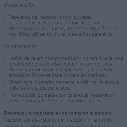
En prevención:
Repelente de insectos (loción, pulseras,
ultrasonidos...). Para zonas tropicales o con
abundancia de mosquitos, utilizar los específicos. Si
hay niños, utilizar formulaciones aptas para ellos.
En tratamiento:
Loción de calamina o pomada antihistamínica (a base
de dimetindeno, dexclorfeniramina, prometazina,
etc.) si hay mucho picor. Lápices de soluciones de
amoniaco. Polvo de papaína para las medusas.
Fitoterapia: pomadas de centella asiática, caléndula,
helicriso o aceites esenciales.
Homeopatía: pomadas con caléndula,
Mezereum,
Apis, Ledum palustre,
o sus combinaciones.
Síntomas y circunstancias de remisión al médico
Reacción alérgica; signos de infección (inflamación,
calor, supuración, fiebre...) o gran extensión de las