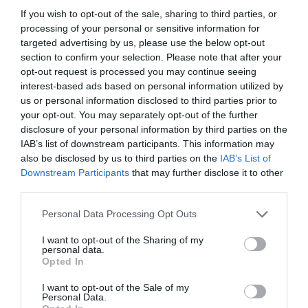
Las personas con estreñimiento crónico deben llevar su
If you wish to opt-out of the sale, sharing to third parties, or
tratamiento habitual. Para los casos puntuales de
processing of your personal or sensitive information for
estreñimiento:
targeted advertising by us, please use the below opt-out
section to confirm your selection. Please note that after your
Laxante estimulante (bisacodilo, picosulfato, sen,
opt-out request is processed you may continue seeing
etc.) u osmótico.
interest-based ads based on personal information utilized by
us or personal information disclosed to third parties prior to
Microenemas laxantes.
your opt-out. You may separately opt-out of the further
Supositorios laxantes.
disclosure of your personal information by third parties on the
IAB’s list of downstream participants. This information may
Síntomas y circunstancias de remisión al médico
also be disclosed by us to third parties on the
IAB’s List of
Dificultad para tragar; vómitos oscuros o con sangre,
Downstream Participants
that may further disclose it to other
deposiciones sanguinolentas o de color negro;
third parties.
sudoración cuando siente las molestias; pérdida de peso
Personal Data Processing Opt Outs
o del apetito sin causa que lo explique; disfonías, tos o
dificultad respiratoria relacionable con reflujo; heces
I want to opt-out of the Sharing of my
personal data.
negras...
Opted In
Pequeños
I want to opt-out of the Sale of my
Personal Data.
traumatismos.