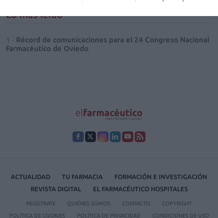
Lo más leído
Récord de comunicaciones para el 24 Congreso Nacional
Farmacéutico de Oviedo
ACTUALIDAD
TU FARMACIA
FORMACIÓN E INVESTIGACIÓN
REVISTA DIGITAL
EL FARMACÉUTICO HOSPITALES
REGÍSTRATE
QUIÉNES SOMOS
CONTACTO
COPYRIGHT
POLÍTICA DE COOKIES
POLÍTICA DE PRIVACIDAD
CONDICIONES DE USO