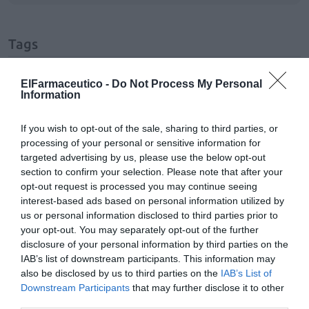
Tags
apnea
sueño
ElFarmaceutico -
Do Not Process My Personal
Information
If you wish to opt-out of the sale, sharing to third parties, or
Destacados
processing of your personal or sensitive information for
targeted advertising by us, please use the below opt-out
La venta online de medicamentos
section to confirm your selection. Please note that after your
de uso humano: seguridad y
opt-out request is processed you may continue seeing
trazabilidad
interest-based ads based on personal information utilized by
us or personal information disclosed to third parties prior to
DIGITAL
Isabel Marín Moral
28/07/2026
your opt-out. You may separately opt-out of the further
disclosure of your personal information by third parties on the
IAB’s list of downstream participants. This information may
Récord de comunicaciones para el
also be disclosed by us to third parties on the
IAB’s List of
24 Congreso Nacional
Downstream Participants
that may further disclose it to other
Farmacéutico de Oviedo
third parties.