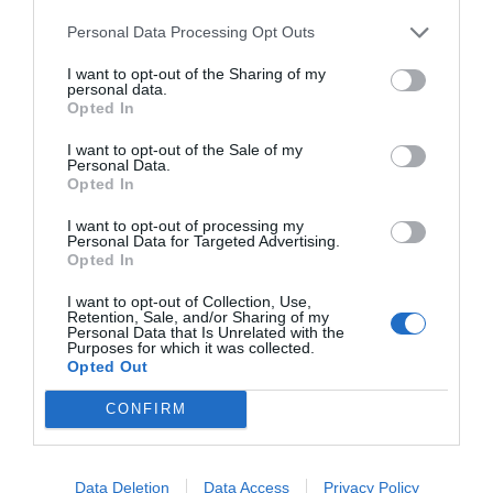
NOTICIAS Y NOVEDADES
Redacción
31/07/2026
Personal Data Processing Opt Outs
La farmacia, un apoyo esencial en
I want to opt-out of the Sharing of my
personal data.
el cuidado infantil
Opted In
NOTICIAS Y NOVEDADES
Redacción
30/07/2026
I want to opt-out of the Sale of my
Personal Data.
Opted In
Nueva edición de Kardia Select
I want to opt-out of processing my
para titulares de farmacia: claves
Personal Data for Targeted Advertising.
para decidir con criterio
Opted In
NOTICIAS Y NOVEDADES
Redacción
30/07/2026
I want to opt-out of Collection, Use,
Retention, Sale, and/or Sharing of my
Personal Data that Is Unrelated with the
Purposes for which it was collected.
Control de la hiperhidrosis:
Opted Out
fundamentos terapéuticos y claves
de eficacia en el tratamiento
CONFIRM
tópico
SALUD
Irene González Orts
28/07/2026
Data Deletion
Data Access
Privacy Policy