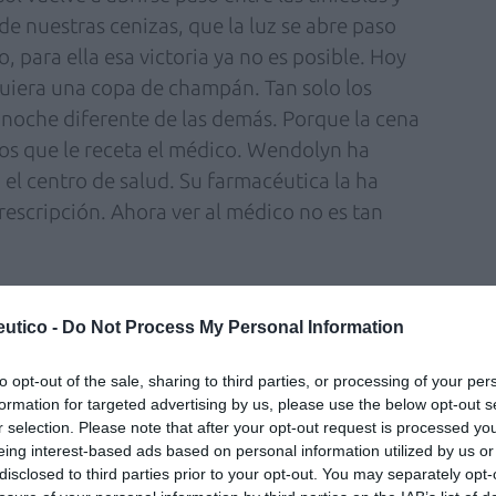
 de nuestras cenizas, que la luz se abre paso
o, para ella esa victoria ya no es posible. Hoy
quiera una copa de champán. Tan solo los
 noche diferente de las demás. Porque la cena
los que le receta el médico. Wendolyn ha
el centro de salud. Su farmacéutica la ha
rescripción. Ahora ver al médico no es tan
á sí en la de Reyes. Durante su niñez, la de
ste. Apenas un cartucho de cacahuetes de la
utico -
Do Not Process My Personal Information
iados, que le traía su madre. No había otra
to opt-out of the sale, sharing to third parties, or processing of your per
o represaliado. Wendolyn acaba de calentar el
formation for targeted advertising by us, please use the below opt-out s
o se lo acerca a la boca y con la otra maneja
r selection. Please note that after your opt-out request is processed y
una videollamada de familia, que está al otro
eing interest-based ads based on personal information utilized by us or
disclosed to third parties prior to your opt-out. You may separately opt-
 se va a la cocina para escuchar mejor a sus