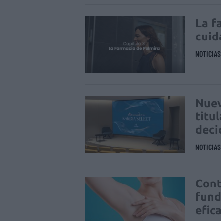
La f
cuid
NOTICIA
Nuev
titu
deci
NOTICIA
Cont
fund
efic