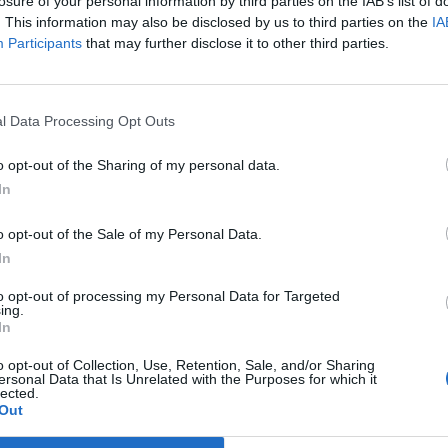
losure of your personal information by third parties on the IAB’s list of
Ella se queda sola, pero no importa. Cuando
. This information may also be disclosed by us to third parties on the
IA
icamentos del pastillero y se los dará, uno,
Participants
that may further disclose it to other third parties.
rtará a la cama. A lo lejos, unas risas.
ala al frente, luego mira hacia el pasillo,
l Data Processing Opt Outs
en a Wendolyn. ¡Papá Noel ha entrado en la
o opt-out of the Sharing of my personal data.
, mientras le muestra el perfume más caro que
In
nto, Papá Noel desaparece. Al momento,
ordenador último modelo que ella no hubiera
o opt-out of the Sale of my Personal Data.
bla. Pero esta vez su temblor es diferente del
In
dicamentos. Es un temblor humano. Es la
to opt-out of processing my Personal Data for Targeted
ing.
generoso con ella. Nada de cacahuetes
In
enador que podría regalar a sus nietos hoy
o opt-out of Collection, Use, Retention, Sale, and/or Sharing
nseña un refresco y le canta un mensaje de
ersonal Data that Is Unrelated with the Purposes for which it
lected.
te y de luces.
Out
Apaga el televisor y, con el resto del batido,