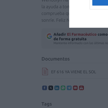
la ayuda a tomar sus medicinas. A
comprueba que tendrá que cambiá
sonríe. Feliz Navidad.
Añadir
El Farmacéutico
como 
de forma gratuita
Mantente informado con las últimas no
Documentos
EF 616 YA VIENE EL SOL
Tags