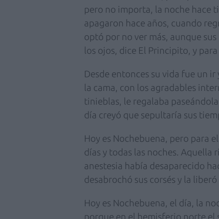
pero no importa, la noche hace t
apagaron hace años, cuando regre
optó por no ver más, aunque sus o
los ojos, dice El Principito, y par
Desde entonces su vida fue un ir y
la cama, con los agradables inte
tinieblas, le regalaba paseándola
día creyó que sepultaría sus tiem
Hoy es Nochebuena, pero para ell
días y todas las noches. Aquella r
anestesia había desaparecido hac
desabrochó sus corsés y la liberó
Hoy es Nochebuena, el día, la noch
porque en el hemisferio norte el s