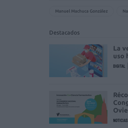
Manuel Machuca González
Na
Destacados
La v
uso 
DIGITAL
Réco
Cong
Ovi
NOTICIA