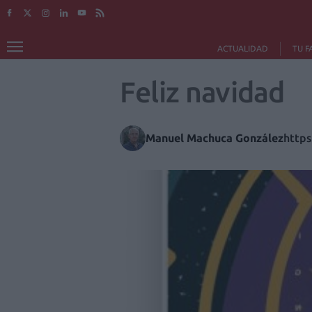
ACTUALIDAD
TU F
Feliz navidad
Manuel Machuca González
https