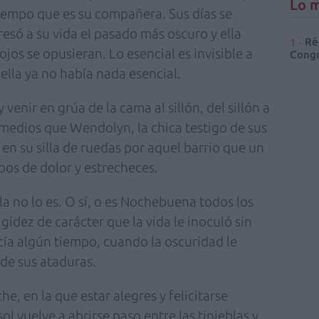
Lo m
iempo que es su compañera. Sus días se
só a su vida el pasado más oscuro y ella
Ré
jos se opusieran. Lo esencial es invisible a
Congr
a ella ya no había nada esencial.
 venir en grúa de la cama al sillón, del sillón a
rmedios que Wendolyn, la chica testigo de sus
 en su silla de ruedas por aquel barrio que un
pos de dolor y estrecheces.
a no lo es. O sí, o es Nochebuena todos los
igidez de carácter que la vida le inoculó sin
ía algún tiempo, cuando la oscuridad le
 de sus ataduras.
e, en la que estar alegres y felicitarse
ol vuelve a abrirse paso entre las tinieblas y