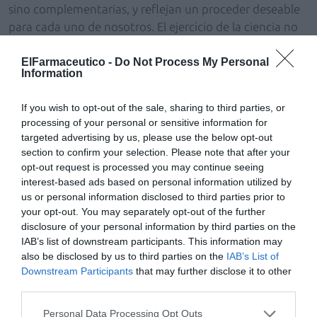
sino complementarias, y reflejan un proceder deseable
para cada uno de nosotros. El ejercicio de la ciencia no
anula la fantasía, pero sí que la depura y le da nuevas
alas. Para investigar, para innovar, se necesitan también
ElFarmaceutico -
Do Not Process My Personal
Information
buenas dosis de imaginación.
If you wish to opt-out of the sale, sharing to third parties, or
El conocimiento está en todas partes, al alcance de
processing of your personal or sensitive information for
cualquiera que honestamente se quiera acercar a cada
targeted advertising by us, please use the below opt-out
una de sus múltiples facetas. La cultura no se compra,
section to confirm your selection. Please note that after your
no se adquiere de un día para otro. Puede ser costosa
opt-out request is processed you may continue seeing
pero no es aburrida, no defrauda y es capaz de llenar de
interest-based ads based on personal information utilized by
us or personal information disclosed to third parties prior to
sabor nuestro trabajo.
your opt-out. You may separately opt-out of the further
disclosure of your personal information by third parties on the
Una comprensión profunda y un pensamiento
IAB’s list of downstream participants. This information may
disciplinado son imprescindibles para ejercer la
also be disclosed by us to third parties on the
IAB’s List of
profesión, y las dos culturas, que se vienen en llamar de
Downstream Participants
that may further disclose it to other
ciencias y de letras, son tan necesarias como el aire que
third parties.
respiramos. Con ellas la investigación progresará y
Personal Data Processing Opt Outs