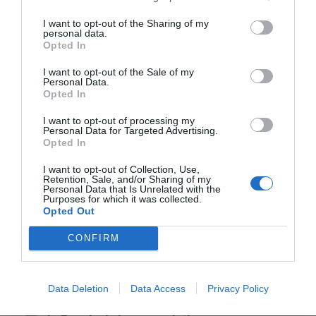
estará en condiciones de devolver al César lo que
pertenece al César.
I want to opt-out of the Sharing of my
personal data.
Opted In
Un duende doméstico de barba cerrada, ataviado a la
manera tradicional con traje abigarrado y caperuza
I want to opt-out of the Sale of my
Personal Data.
monástica, me ayudaba a preparar las fórmulas
Opted In
magistrales en el sótano de la farmacia de Quincoces de
I want to opt-out of processing my
Yuso, en la provincia de Burgos. No sé si vivía allí desde
Personal Data for Targeted Advertising.
los tiempos antiguos o si se había incorporado más
Opted In
tarde, pero lo cierto es que hacíamos la tarea los dos
I want to opt-out of Collection, Use,
juntos y con suma eficacia. Era habilidoso, aunque un
Retention, Sale, and/or Sharing of my
Personal Data that Is Unrelated with the
tanto malhumorado, y llegué a tenerle aprecio. Un día
Purposes for which it was collected.
desapareció sin avisar, pero me dejó una nota bastante
Opted Out
cruel escrita en latín que decía: «No soporto que me
CONFIRM
leas tus versos mientras trabajo».
Desde ese día, no he
querido saber nada más de él.
Data Deletion
Data Access
Privacy Policy
Añadir
El Farmacéutico
como fuente preferida