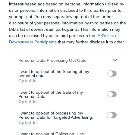
interest-based ads based on personal information utilized by
Relacionado
us or personal information disclosed to third parties prior to
Sacar los colores
your opt-out. You may separately opt-out of the further
disclosure of your personal information by third parties on the
IAB’s list of downstream participants. This information may
Hoy, sin embargo, la música culta no puede ignorar a la
also be disclosed by us to third parties on the
IAB’s List of
música popular pues los compositores clásicos han
Downstream Participants
that may further disclose it to other
vivido rodeados de los temas áureos del
folk
o del
rock
.
third parties.
Ya músicos anteriores, como Manuel de Falla o Béla
Personal Data Processing Opt Outs
Bartók, se habían interesado por el folclore de sus
países, pero es ahora cuando muchos comprenden que
I want to opt-out of the Sharing of my
personal data.
ningún prejuicio y ninguna barrera pueden ser
Opted In
infranqueables para impedir que tras ella brote el
ingenio personal del artista.
I want to opt-out of the Sale of my
Personal Data.
Opted In
Irving Thalberg, director de producción de la Metro,
I want to opt-out of processing my
pensó en Arnold Schönberg para que compusiera la
Personal Data for Targeted Advertising.
banda sonora de la película
La buena tierra
,
e inició la
Opted In
conversación con él de la manera más amable que
I want to opt-out of Collection, Use,