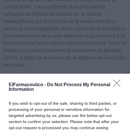
composición, y se sucedieron otras propuestas
rompedoras difíciles de asimilar. En la música
dodecafónica, las doce notas de la escala cromática
tienen la misma igualdad: se ha suprimido la jerarquía y
en consecuencia no puede repetirse ninguna hasta que
las otras once hayan sido tocadas previamente. Ya no se
emplea una nota fundamental dominante, la llamada
tónica, a partir de la cual las otras adoptan su ubicación
particular.
En la llamada música aleatoria se introduce el azar en el
pentagrama, de manera que cada intérprete pueda
ElFarmaceutico -
Do Not Process My Personal
Information
intervenir de modo directo, lo que le permite improvisar
y participar así de forma indómita en la creación de la
If you wish to opt-out of the sale, sharing to third parties, or
obra musical. En otras ocasiones, la sucesión de los
processing of your personal or sensitive information for
acordes busca expresamente escapar de la armonía y
targeted advertising by us, please use the below opt-out
hasta el timbre de los instrumentos se distorsiona.
section to confirm your selection. Please note that after your
opt-out request is processed you may continue seeing