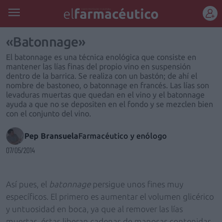
REGÍSTRATE
«Batonnage»
El batonnage es una técnica enológica que consiste en
mantener las lías finas del propio vino en suspensión
dentro de la barrica. Se realiza con un bastón; de ahí el
nombre de bastoneo, o batonnage en francés. Las lías son
levaduras muertas que quedan en el vino y el batonnage
ayuda a que no se depositen en el fondo y se mezclen bien
con el conjunto del vino.
Pep Bransuela
Farmacéutico y enólogo
07/05/2014
Así pues, el
batonnage
persigue unos fines muy
específicos. El primero es aumentar el volumen glicérico
y untuosidad en boca, ya que al remover las lías
muertas, éstas liberan cadenas de manosas contenidas