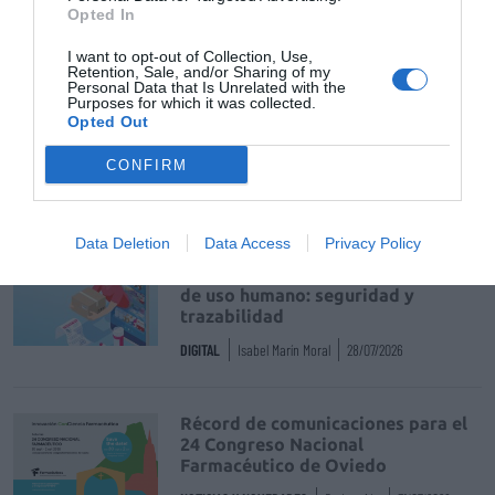
Opted In
Tags
I want to opt-out of Collection, Use,
Retention, Sale, and/or Sharing of my
batonnage
flor d’albera moscat sec 2011
Personal Data that Is Unrelated with the
Purposes for which it was collected.
Opted Out
do emporda
CONFIRM
Destacados
Data Deletion
Data Access
Privacy Policy
La venta online de medicamentos
de uso humano: seguridad y
trazabilidad
DIGITAL
Isabel Marín Moral
28/07/2026
Récord de comunicaciones para el
24 Congreso Nacional
Farmacéutico de Oviedo