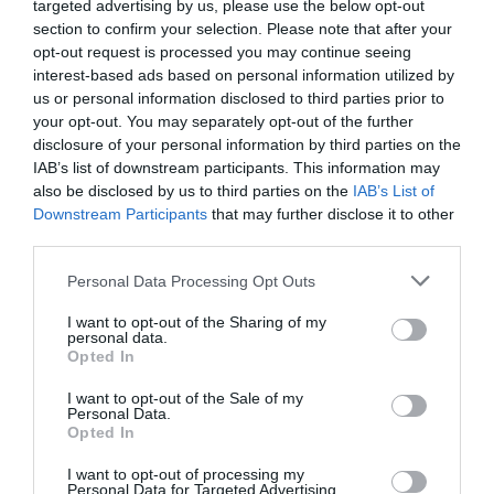
targeted advertising by us, please use the below opt-out
alcohol. En nariz tiene una intensidad aromática muy
section to confirm your selection. Please note that after your
alta, con un predominio de la miel, las flores de azahar,
opt-out request is processed you may continue seeing
interest-based ads based on personal information utilized by
y aromas torrefactos, de vainilla y café. En boca es muy
us or personal information disclosed to third parties prior to
untuoso y duradero. Muy recomendable su maridaje
your opt-out. You may separately opt-out of the further
con arroces de marisco y peces blancos con salsas
disclosure of your personal information by third parties on the
grasas.
IAB’s list of downstream participants. This information may
also be disclosed by us to third parties on the
IAB’s List of
Downstream Participants
that may further disclose it to other
Añadir
El Farmacéutico
como fuente preferida
third parties.
de Google de forma gratuita
Mantente informado con las últimas noticias de actualidad.
Personal Data Processing Opt Outs
ACTIVAR AHORA
I want to opt-out of the Sharing of my
personal data.
Opted In
Documentos
I want to opt-out of the Sale of my
Personal Data.
EF503_VINOS_Y_LIBROS.pdf
Opted In
I want to opt-out of processing my
Personal Data for Targeted Advertising.