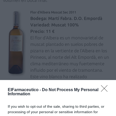
volumen en boca final.
Flor d'Albera Moscat Sec 2011
Bodega: Martí Fabra. D.O. Empordà
Variedad: Muscat 100%
Precio: 11 €
El flor d'Albera es un monovarietal de
muscat plantado en suelos pobres de
pizarra en la vertiente de l'Albera en los
Pirineos, al norte del Alt Empordà, en un
clima mediterráneo muy fuertemente
influido por el viento de tramontana.
Este vino blanco ha realizado
fermentación y posterior crianza en barricas de roble
francés sobre lías durante 12 meses. Expresa
ElFarmaceutico -
Do Not Process My Personal
Information
perfectamente la singularidad del terreno y de la
variedad muscat.
If you wish to opt-out of the sale, sharing to third parties, or
El resultado es un vino muy aromático, de color
processing of your personal or sensitive information for
amarillento dorado intenso y con una buena carga de