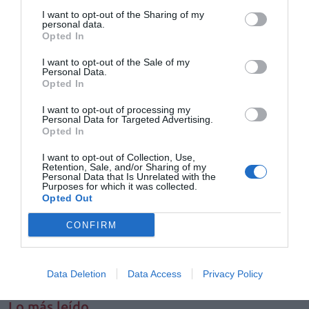
objetivo de reflejar la dimensión del Grupo a escala nacional e
I want to opt-out of the Sharing of my
internacional y de potenciar su actividad en el ámbito de la nutrición,
personal data.
la investigación y la prestación de servicios para terceros. Para ello ha
Opted In
creado una plataforma más completa e interactiva, con un nuevo
diseño y una nueva organización de la información.
I want to opt-out of the Sale of my
Personal Data.
Opted In
Tacrolimus MYLAN EFG, nuevo lanzamiento en
trasplantes
I want to opt-out of processing my
Noticias y novedades
Personal Data for Targeted Advertising.
18/11/2011
Opted In
Con la responsabilidad de acercar la salud a todos los colectivos y
ampliar su vademécum para ofrecer una gama de productos
I want to opt-out of Collection, Use,
genéricos de calidad en el área de trasplantes, Mylan Pharmaceuticals
Retention, Sale, and/or Sharing of my
lanza Tacrolimus MYLAN EFG.
Personal Data that Is Unrelated with the
Purposes for which it was collected.
Opted Out
FEDIFAR y Farmamundi apoyan la nueva campaña de
«Pastillas contra el dolor ajeno»
CONFIRM
Noticias y novedades
17/11/2011
Data Deletion
Data Access
Privacy Policy
1
…
1924
1925
1926
1927
1928
…
2055
Lo más leído