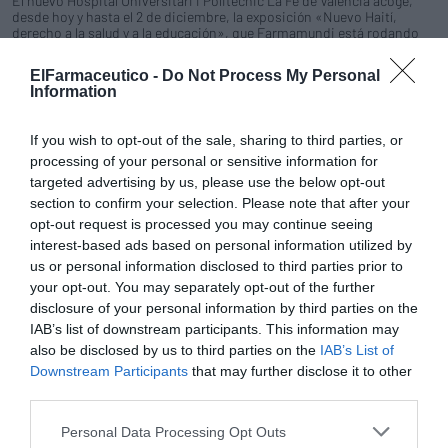
El nuevo Hospital Universitari i Politècnic La Fe de Valencia acoge,
desde hoy y hasta el 2 de diciembre, la exposición «Nuevo Haití,
derecho a la salud y a la educación», que Farmamundi está rodando
por varias ciudades de España, para mostrar su trabajo en el país
caribeño desde el paso del terremoto que devastó la isla en enero de
ElFarmaceutico -
Do Not Process My Personal
2010.
Information
El gasto farmacéutico descendió un 3,13% en octubre
If you wish to opt-out of the sale, sharing to third parties, or
Noticias y novedades
18/11/2011
processing of your personal or sensitive information for
El gasto farmacéutico del mes de octubre ha descendido un 3,13%
targeted advertising by us, please use the below opt-out
respecto al mismo mes de 2010, según los datos que ha dado a
section to confirm your selection. Please note that after your
conocer el Ministerio de Sanidad, Política Social e Igualdad, que
opt-out request is processed you may continue seeing
confirman la tendencia descendente derivada de las medidas
adoptadas por el Gobierno en los últimos meses. Concretamente, el
interest-based ads based on personal information utilized by
Sistema Nacional de Salud (SNS) ha registrado un gasto farmacéutico
us or personal information disclosed to third parties prior to
de 935.466.957 euros en el pasado mes de octubre, lo que sitúa la
your opt-out. You may separately opt-out of the further
variación interanual en el -8,23%.
disclosure of your personal information by third parties on the
IAB’s list of downstream participants. This information may
Grupo Ordesa lanza una nueva web orientada a
also be disclosed by us to third parties on the
IAB’s List of
potenciar su actividad y sus nuevas áreas de negocio
Downstream Participants
that may further disclose it to other
Noticias y novedades
18/11/2011
third parties.
Grupo Ordesa, pionero en alimentación infantil a nivel internacional y
presente en más de más de 15 países de Europa, Latinoamérica,
Personal Data Processing Opt Outs
Norte de África y Oriente Medio, ha modernizado su página web con el