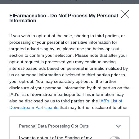
otros factores que pueden contribuir a exacerbar el
asma, como la rinitis y la sinusitis crónica o la presencia
ElFarmaceutico -
Do Not Process My Personal
Information
de pólipos en el interior de las fosas nasales. «La
homeopatía dispone de medicamentos muy efectivos
If you wish to opt-out of the sale, sharing to third parties, or
para potenciar el funcionamiento del sistema
processing of your personal or sensitive information for
inmunológico, que es el que ejerce una labor defensiva
targeted advertising by us, please use the below opt-out
frente a los agentes microbianos que nos rodean»,
section to confirm your selection. Please note that after your
afirma Pelta.
opt-out request is processed you may continue seeing
interest-based ads based on personal information utilized by
Muchos de los pacientes asmáticos que acuden al
us or personal information disclosed to third parties prior to
your opt-out. You may separately opt-out of the further
homeópata son crónicos y dependen del uso diario de
disclosure of your personal information by third parties on the
corticoides que se aplican generalmente mediante
IAB’s list of downstream participants. This information may
inhalación.
Por ello, no es una buena práctica retirar de
also be disclosed by us to third parties on the
IAB’s List of
forma radical esos fármacos ya que podría suponer un
Downstream Participants
that may further disclose it to other
empeoramiento notable del asma
.
third parties.
Personal Data Processing Opt Outs
Entre los medicamentos homeopáticos útiles para
tratar el asma destacan el
cobre,
que actúa como
I want to opt-out of the Sharing of my