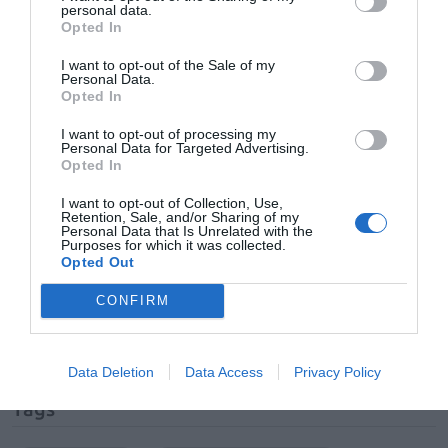
relajante del músculo que se contrae y estrecha los
personal data.
Opted In
bronquios durante
las crisis asmáticas, y la
ipecacuana
,
para combatir la tos persistente que agota al paciente.
I want to opt-out of the Sale of my
Personal Data.
«Y es que, al igual que ocurre en la medicina
Opted In
convencional, hay medicamentos homeopáticos que
I want to opt-out of processing my
alivian los síntomas del paciente asmático, mientras que
Personal Data for Targeted Advertising.
otros intentan modificar a largo plazo la respuesta
Opted In
exagerada de las vías respiratorias que caracteriza a la
I want to opt-out of Collection, Use,
enfermedad,», concluye el especialista.
Retention, Sale, and/or Sharing of my
Personal Data that Is Unrelated with the
Purposes for which it was collected.
Opted Out
Añadir
El Farmacéutico
como fuente preferida
de Google de forma gratuita
CONFIRM
Mantente informado con las últimas noticias de actualidad.
ACTIVAR AHORA
Data Deletion
Data Access
Privacy Policy
Tags