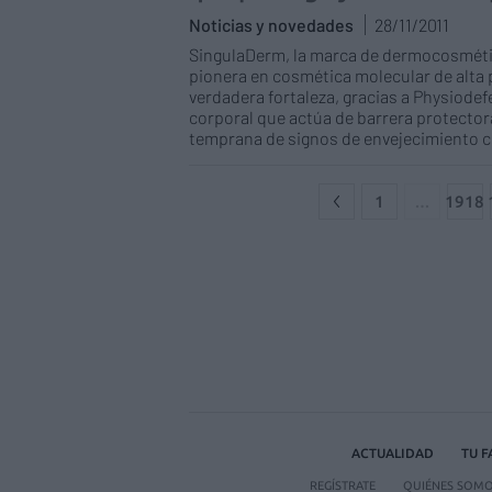
Noticias y novedades
28/11/2011
SingulaDerm, la marca de dermocosmétic
pionera en cosmética molecular de alta p
verdadera fortaleza, gracias a Physiodef
corporal que actúa de barrera protectora
temprana de signos de envejecimiento 
1
…
1918
ACTUALIDAD
TU 
REGÍSTRATE
QUIÉNES SOM