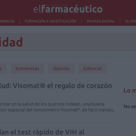
ARMACIA
FORMACIÓN E INVESTIGACIÓN
REVISTA DIGITAL
EL FA
idad
s
Entrevistas
Opinión
Editorial
lud: Visomat® el regalo de corazón
Lo m
nsar en la salud de los que nos rodean, una buena
No se
ón especial del tensiómetro Visomat®, de fácil manejo,
an el test rápido de VIH al