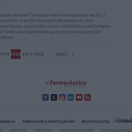
a de venta en farmacia más innovadora del sector y
recisión, transforma la piel del cuerpo en una
ense Corps, una inédita loción hidratante y reafirmante
 frente a las agresiones que provocan la aparición
cutáneo.
1919
1920
1921
1922
…
2055
FARMACIA
FORMACIÓN E INVESTIGACIÓN
REVISTA DIGITAL
EL FARM
OS
CONTACTO
COPYRIGHT
POLÍTICA DE COOKIES
POLÍTICA DE PRIVA