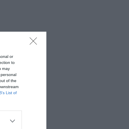
sonal or
ection to
ou may
 personal
out of the
 downstream
B’s List of