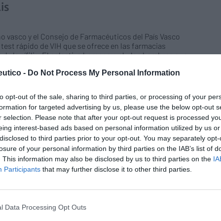
is
o vasco y el Consejo de Farmacéuticos del País Vasco
 test rápido de VIH que se ofrece en las farmacias
de la sífilis. El colectivo homosexual y los hombres que
s hombres (HSH) se verá beneficiado en la misma prueba
utico -
Do Not Process My Personal Information
)– del mencionado diagnóstico.
to opt-out of the sale, sharing to third parties, or processing of your per
sa una cadena solidaria virtual para
formation for targeted advertising by us, please use the below opt-out s
s a familias necesitadas
r selection. Please note that after your opt-out request is processed y
eing interest-based ads based on personal information utilized by us or
disclosed to third parties prior to your opt-out. You may separately opt-
 alimentación infantil, ha impulsado, a través de su
losure of your personal information by third parties on the IAB’s list of
con fotografías de niños que, con los brazos abiertos
. This information may also be disclosed by us to third parties on the
IA
í una espectacular cadena infantil. La compañía donará
Participants
that may further disclose it to other third parties.
 cada foto que reciba.
 línea de productos «Personal
l Data Processing Opt Outs