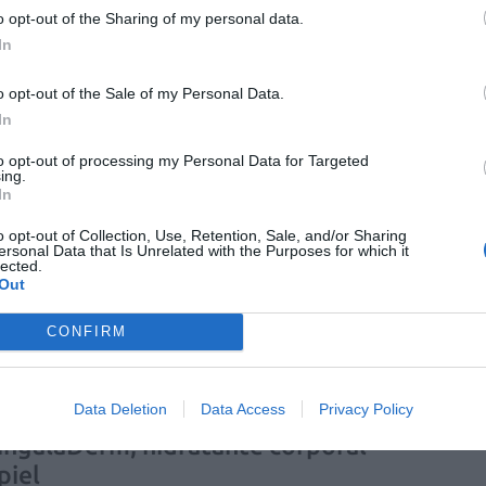
o opt-out of the Sharing of my personal data.
In
rollo, fabricación y comercialización de productos
producción de medicamentos genéricos presenta la nueva
den encontrar productos destinados al cuidado de todos
o opt-out of the Sale of my Personal Data.
In
to opt-out of processing my Personal Data for Targeted
s ha utilizado homeopatía para
ing.
ades
In
o opt-out of Collection, Use, Retention, Sale, and/or Sharing
ersonal Data that Is Unrelated with the Purposes for which it
a cada vez más demandada por la sociedad española.
lected.
entifican espontáneamente la homeopatía con un
Out
tres ya la ha utilizado para aliviar o tratar distintos
l «I Estudio sobre Conocimiento y Uso de la
CONFIRM
 en nuestro país sobre este método terapéutico que ha
in de identificar el grado de conocimiento, uso y
Data Deletion
Data Access
Privacy Policy
ingulaDerm, hidratante corporal
piel