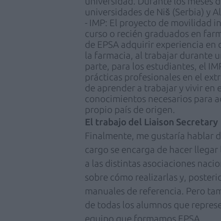
universidad. Durante los meses de
universidades de Niš (Serbia) y A
- IMP: El proyecto de movilidad i
curso o recién graduados en far
de EPSA adquirir experiencia en
la farmacia, al trabajar durante
parte, para los estudiantes, el IMP
prácticas profesionales en el ext
de aprender a trabajar y vivir en e
conocimientos necesarios para ad
propio país de origen.
El trabajo del Liaison Secretary
Finalmente, me gustaría hablar d
cargo se encarga de hacer llegar 
a las distintas asociaciones nacio
sobre cómo realizarlas y, posteri
manuales de referencia. Pero tamb
de todas los alumnos que represe
equipo que formamos EPSA.