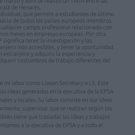
 marzo y abril se realizó un TWIN entre las
lcalá de Henares.
ndividual, que permite a estudiantes de último
macia de todos los países europeos miembros
 cualquier campo profesional relacionado con
 unos meses en empresas europeas. Por otra
 significa tener la investigación y las
ranjero más accesibles, y tener la oportunidad
l extranjero y adquirir la experiencia y
quirir costumbres de trabajo diferentes del
e mi labor como Liason Secretary o LS. Este
las ideas generadas en la ejecutiva de la EPSA
nales y locales. Su labor consiste en dar ideas
ormente, supervisar que se realizan según los
ién tiene que trasladar las ideas y trabajos
ntamos a la ejecutiva de EPSA y a todo el