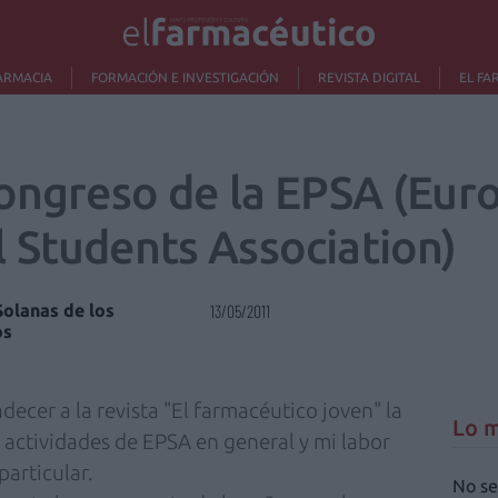
ARMACIA
FORMACIÓN E INVESTIGACIÓN
REVISTA DIGITAL
EL FA
congreso de la EPSA (Eur
 Students Association)
olanas de los
13/05/2011
os
decer a la revista "El farmacéutico joven" la
Lo m
 actividades de EPSA en general y mi labor
particular.
No se