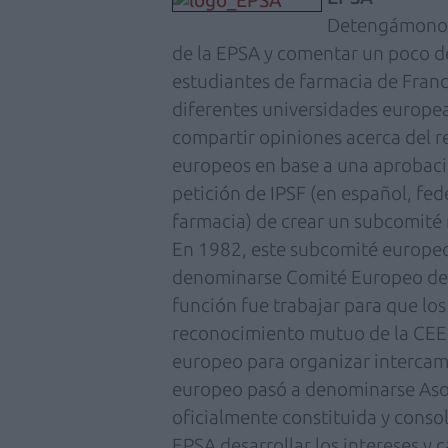
Detengámonos 
de la EPSA y comentar un poco de
estudiantes de farmacia de Franc
diferentes universidades europeas
compartir opiniones acerca del 
europeos en base a una aprobació
petición de IPSF (en español, fe
farmacia) de crear un subcomité 
En 1982, este subcomité europeo
denominarse Comité Europeo de E
función fue trabajar para que los
reconocimiento mutuo de la CEE y
europeo para organizar intercam
europeo pasó a denominarse Aso
oficialmente constituida y consol
EPSA desarrollar los intereses y 