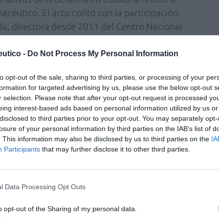
acéutico. El acto contó con la participación
da, directora desde 2011 del Centro Nacional
CNIO), y galardonada con el Premio Josef
er (2003) y el Premio Nacional de
utico -
Do Not Process My Personal Information
ajal (2010), entre otros.
to opt-out of the sale, sharing to third parties, or processing of your per
formation for targeted advertising by us, please use the below opt-out s
r selection. Please note that after your opt-out request is processed y
eing interest-based ads based on personal information utilized by us or
disclosed to third parties prior to your opt-out. You may separately opt-
losure of your personal information by third parties on the IAB’s list of
. This information may also be disclosed by us to third parties on the
IA
Participants
that may further disclose it to other third parties.
l Data Processing Opt Outs
o opt-out of the Sharing of my personal data.