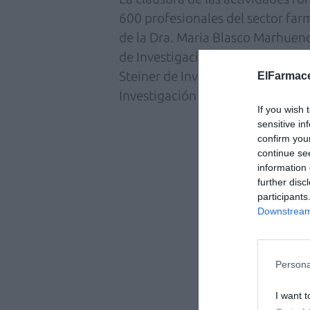
600 profesionales del sector farm
de la Dra. Maria Blasco Marhuen
de Investigaciones Oncológicas (
Steiner de Investigación en Cánc
ElFarmace
Investigación Santiago Ramón y C
If you wish 
sensitive in
confirm you
continue se
information 
further disc
participants
Downstream 
Persona
I want t