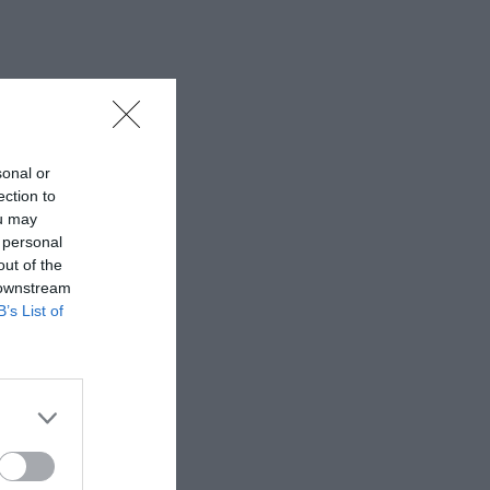
sonal or
ection to
ou may
 personal
out of the
 downstream
B’s List of