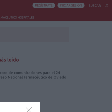
REGÍSTRATE
INICIAR SESIÓN
BUSCAR
RMACÉUTICO HOSPITALES
ás leído
cord de comunicaciones para el 24
eso Nacional Farmacéutico de Oviedo