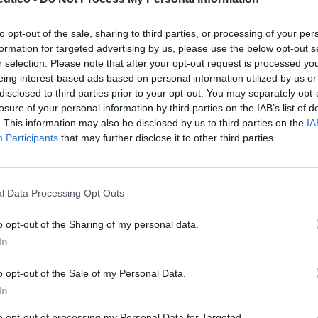
to opt-out of the sale, sharing to third parties, or processing of your per
formation for targeted advertising by us, please use the below opt-out s
r selection. Please note that after your opt-out request is processed y
eing interest-based ads based on personal information utilized by us or
disclosed to third parties prior to your opt-out. You may separately opt-
 reconocido con el premio
losure of your personal information by third parties on the IAB’s list of
. This information may also be disclosed by us to third parties on the
IA
AFC
Participants
that may further disclose it to other third parties.
/01/2023
tribución farmacéutica
l Data Processing Opt Outs
alaciones de Fedefarma
o opt-out of the Sharing of my personal data.
In
/03/2013
ió, visitó el viernes pasado las instalaciones de
o opt-out of the Sale of my Personal Data.
Gavà.
In
to opt-out of processing my Personal Data for Targeted