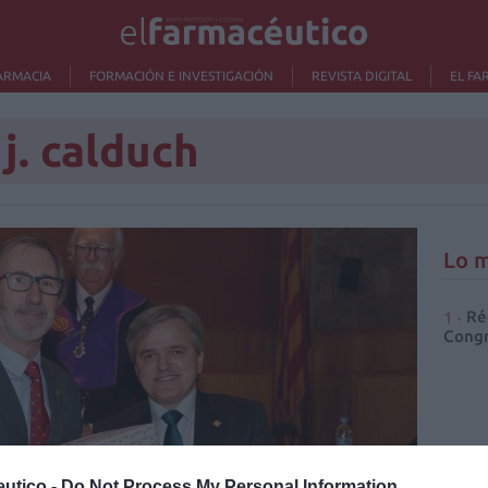
ARMACIA
FORMACIÓN E INVESTIGACIÓN
REVISTA DIGITAL
EL FA
 j. calduch
Lo m
Ré
Congr
utico -
Do Not Process My Personal Information