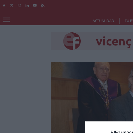
ACTUALIDAD
TU F
vicenç
ElFarmace