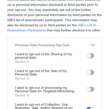
los estudiantes del grado de Farmacia y a los alumnos
us or personal information disclosed to third parties prior to
del grado medio de Técnico en Farmacia.
your opt-out. You may separately opt-out of the further
disclosure of your personal information by third parties on the
Infarmainnova
IAB’s list of downstream participants. This information may
Infarma Barcelona 2019 organiza la segunda edición de
also be disclosed by us to third parties on the
IAB’s List of
#Infarmainnova que, con la colaboración de fedefarma
Downstream Participants
that may further disclose it to other
y la Obra Social “La Caixa”, quiere encontrar las mejores
third parties.
ideas para dar respuesta a 5 de los retos presentes y
Personal Data Processing Opt Outs
futuros a los cuales se enfrenta la oficina de farmacia.
Los farmacéuticos comunitarios todavía pueden
I want to opt-out of the Sharing of my
personal data.
presentar sus propuestas a través de la web
Opted In
www.infarmainnova.es hasta el 15 de febrero. Un
I want to opt-out of the Sale of my
jurado seleccionará las 10 mejores ideas de todas las
Personal Data.
que se reciban. La organización del Congreso invitará,
Opted In
con los gastos pagados, a estos 10 finalistas para que
I want to opt-out of processing my
presenten sus propuestas durante la celebración de
Personal Data for Targeted Advertising.
Opted In
Infarma. De éstas, el jurado premiará las 3 mejores.
I want to opt-out of Collection, Use,
Pósteres científicos
Retention, Sale, and/or Sharing of my