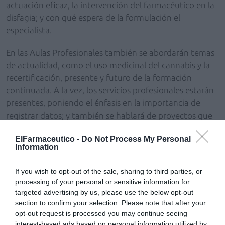
actuación eficaz, la intervención del farmacéutico en la
disfagia; y con qué espera de la formulación el
especialista.
En las Aulas Profesionales también se abordarán temas
de actualidad, como el uso medicinal del cannabis y la
recertificación, presente y futuro de la formación
continuada. A la vez, los servicios profesionales estarán
presentes, poniendo el énfasis en la importancia de
registrar datos; y también se hablará de proyectos que
implican la comunicación entre niveles asistenciales,
ElFarmaceutico -
Do Not Process My Personal
concretamente entre los farmacéuticos comunitarios y
Information
los de atención primaria.
If you wish to opt-out of the sale, sharing to third parties, or
Por último, en el marco de las Aulas se llevará a cabo el
processing of your personal or sensitive information for
Talent Market, que constará de dos sesiones en que se
targeted advertising by us, please use the below opt-out
explicará el panorama del mercado laboral actual en el
section to confirm your selection. Please note that after your
sector, a través de responsables de recursos humanos, a
opt-out request is processed you may continue seeing
interest-based ads based on personal information utilized by