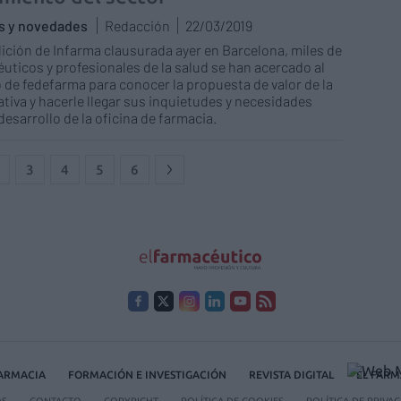
as y novedades
Redacción
22/03/2019
dición de Infarma clausurada ayer en Barcelona, miles de
uticos y profesionales de la salud se han acercado al
 de fedefarma para conocer la propuesta de valor de la
tiva y hacerle llegar sus inquietudes y necesidades
 desarrollo de la oficina de farmacia.
3
4
5
6
FARMACIA
FORMACIÓN E INVESTIGACIÓN
REVISTA DIGITAL
EL FARM
OS
CONTACTO
COPYRIGHT
POLÍTICA DE COOKIES
POLÍTICA DE PRIVA