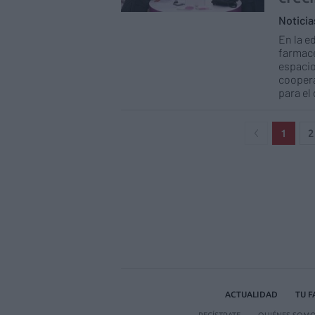
Notici
En la e
farmacé
espacio
coopera
para el
1
2
ACTUALIDAD
TU 
REGÍSTRATE
QUIÉNES SOM