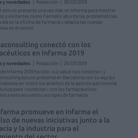
as y novedades
Redacción
26/03/2019
 estuvo presente una vez más en Infarma para mostrar
tes y visitantes como Farmatic aborda las problemáticas
 a día en la oficina de farmacia y adapta las nuevas
vas en el sector.
aconsulting conectó con los
acéuticos en Infarma 2019
as y novedades
Redacción
25/03/2019
 de Infarma 2019 ha sido «La salud nos conecta», y
nsulting estuvo presente en Barcelona con su equipo
cialistas en todos los ámbitos de la gestión patrimonial
utica para «conectar» con los farmacéuticos
tes a este encuentro europeo de farmacia.
farma promueve en Infarma el
so de nuevas iniciativas junto a la
cia y la industria para el
imiento del sector