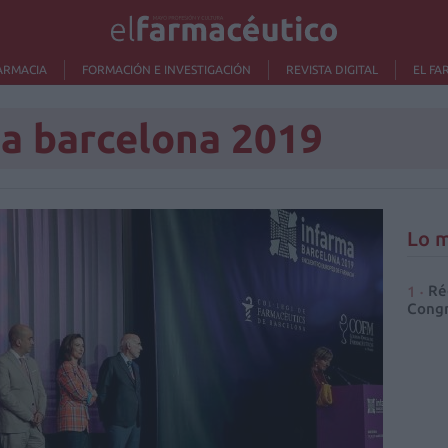
ARMACIA
FORMACIÓN E INVESTIGACIÓN
REVISTA DIGITAL
EL FA
a barcelona 2019
Lo m
Ré
Congr