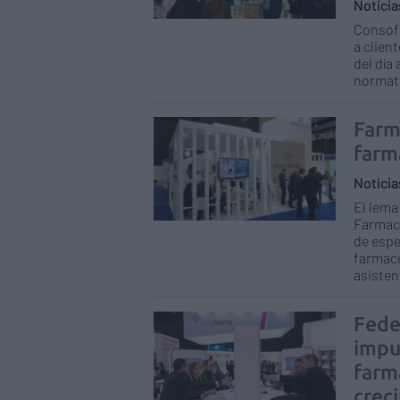
Notici
Consoft
a clien
del día
normati
Farm
farm
Notici
El lema
Farmaco
de espe
farmacé
asisten
Fede
impul
farma
crec