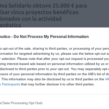
rma Solidario obtuvo 25.000 € para
lsar cinco proyectos benéficos
cionados con la actividad
acéutica
as y novedades
Redacción
11/04/2019
utico -
Do Not Process My Personal Information
 Solidario obtuvo 25.000 € para impulsar cinco
os benéficos de diferentes ONG vinculadas a la
to opt-out of the sale, sharing to third parties, or processing of your per
ad farmacéutica. Los fondos se consiguieron en el
e Infarma Barcelona 2019, organizado el pasado mes de
formation for targeted advertising by us, please use the below opt-out s
or los colegios de farmacéuticos de Barcelona y Madrid
r selection. Please note that after your opt-out request is processed y
lia, a través de la venta de entradas y patrocinios para el
eing interest-based ads based on personal information utilized by us or
to benéfico con el grupo musical Los Manolos.
disclosed to third parties prior to your opt-out. You may separately opt-
losure of your personal information by third parties on the IAB’s list of
. This information may also be disclosed by us to third parties on the
IA
Farma presentó ActiPatch y ESUN
Participants
that may further disclose it to other third parties.
nfarma
as y novedades
Redacción
04/04/2019
ma estuvo presente en su primer año de andadura en la
l Data Processing Opt Outs
mo primera edición de Infarma. Cientos de asistentes