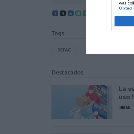
was col
Opted 
Tags
SEFAC
COF de Asturias
Destacados
La v
uso 
DIGITAL