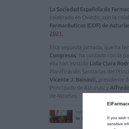
La Sociedad Española de Farmaci
celebrado en Oviedo, con la col
Farmacéuticos (COF) de Asturia
2021.
Esta
segunda jornada, que ha te
Congresos
, ha contado con la p
ella han asistido
Lidia Clara Rod
Planificación Sanitarias del Pri
Vicente J. Baixauli,
presidente 
Principado de Asturias; y
Alfred
de Asturias.
ElFarmace
Relacionado
If you wish 
Se celebra la primera «J
sensitive in