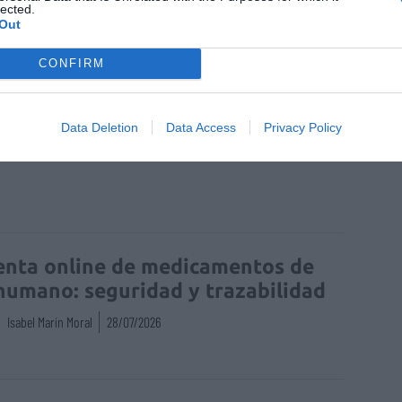
lected.
Out
CONFIRM
Data Deletion
Data Access
Privacy Policy
enta online de medicamentos de
humano: seguridad y trazabilidad
Isabel Marín Moral
28/07/2026