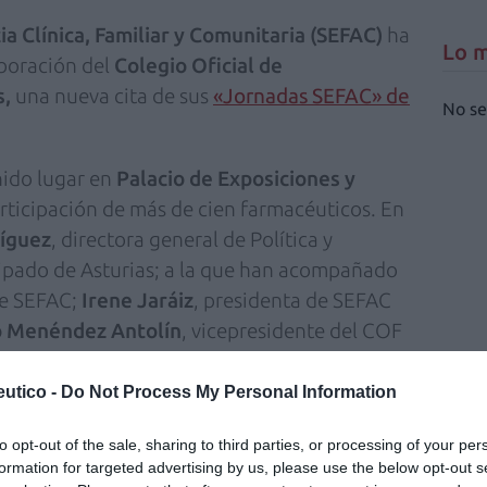
a Clínica, Familiar y Comunitaria (SEFAC)
ha
Lo m
aboración del
Colegio Oficial de
s,
una nueva cita de sus
«Jornadas SEFAC» de
No se
nido lugar en
Palacio de Exposiciones y
articipación de más de cien farmacéuticos. En
ríguez
, directora general de Política y
ncipado de Asturias; a la que han acompañado
de SEFAC;
Irene Jaráiz
, presidenta de SEFAC
o Menéndez Antolín
, vicepresidente del COF
utico -
Do Not Process My Personal Information
to opt-out of the sale, sharing to third parties, or processing of your per
ornada SEFAC» de 2021
formation for targeted advertising by us, please use the below opt-out s