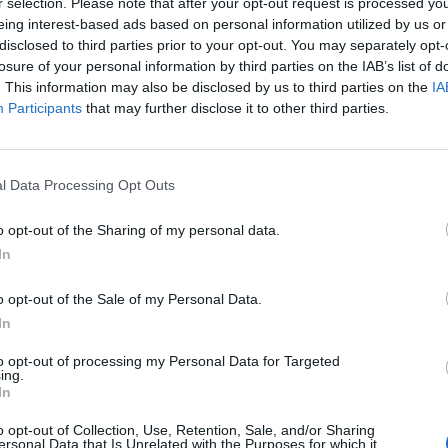
r selection. Please note that after your opt-out request is processed y
uez ha alabado el papel de la farmacia
eing interest-based ads based on personal information utilized by us or
disclosed to third parties prior to your opt-out. You may separately opt-
 y ha apelado a la «necesidad de que haya
losure of your personal information by third parties on the IAB’s list of
tamentos y profesionales sanitarios en
. This information may also be disclosed by us to third parties on the
IA
Participants
that may further disclose it to other third parties.
 a los asistentes a dar «un paso al frente para
e tenemos para reforzar nuestro valor como
l Data Processing Opt Outs
o opt-out of the Sharing of my personal data.
In
vindicado la importancia de la farmacia
 sanitario funcione y para que los pacientes
o opt-out of the Sale of my Personal Data.
. Somos sanitarios, somos clínicos y somos
In
to opt-out of processing my Personal Data for Targeted
ing.
In
fuente preferida de Google
ACTIVAR AHORA
o opt-out of Collection, Use, Retention, Sale, and/or Sharing
ticias de actualidad.
ersonal Data that Is Unrelated with the Purposes for which it