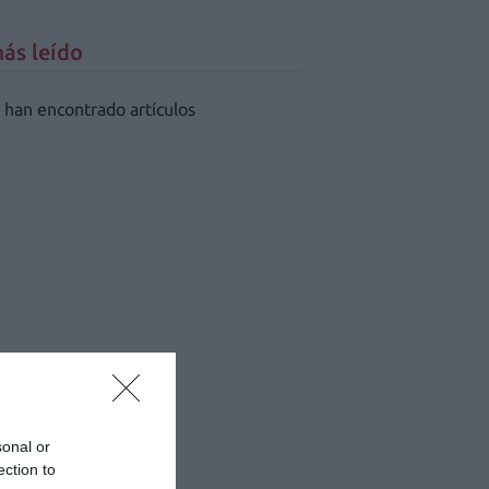
ás leído
 han encontrado artículos
sonal or
ection to