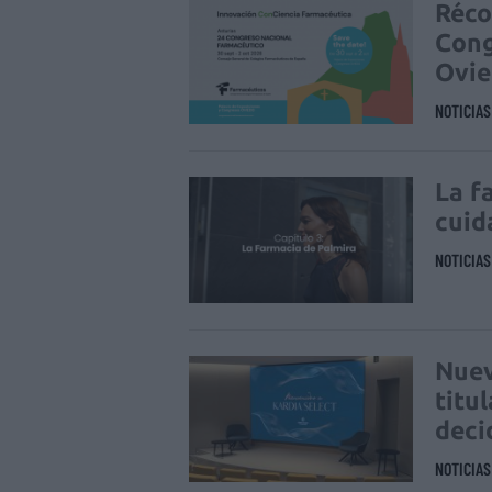
Réco
Cong
Ovi
NOTICIA
La f
cuid
NOTICIA
Nuev
titu
deci
NOTICIA