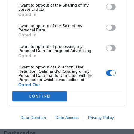
I want to opt-out of the Sharing of my
junto con FEDER hace que hablar de Sanofi Genzyme
personal data.
sea hablar de compromiso con las enfermedades raras y
Opted In
sus pacientes».
I want to opt-out of the Sale of my
Personal Data.
Opted In
Añadir
El Farmacéutico
como fuente preferida
de Google de forma gratuita
I want to opt-out of processing my
Mantente informado con las últimas noticias de actualidad.
Personal Data for Targeted Advertising.
ACTIVAR AHORA
Opted In
I want to opt-out of Collection, Use,
Retention, Sale, and/or Sharing of my
Personal Data that Is Unrelated with the
Tags
Purposes for which it was collected.
Opted Out
CONFIRM
FEDER
enfermedades raras
Sanofi Genzyme
Data Deletion
Data Access
Privacy Policy
Destacados