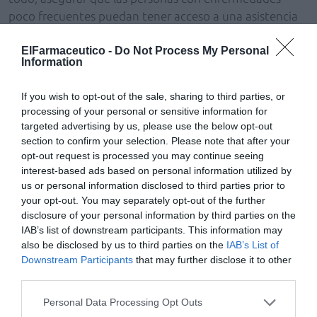
poco frecuentes puedan tener acceso a una asistencia
sanitaria con independencia del lugar en el que residan.
ElFarmaceutico -
Do Not Process My Personal
Information
Francisco Del Val, responsable para Iberia de la Unidad
de Enfermedades Raras de Sanofi Genzyme ha querido
If you wish to opt-out of the sale, sharing to third parties, or
destacar que «además de la gran motivación que nos
processing of your personal or sensitive information for
mueve para seguir innovando y mejorar los
targeted advertising by us, please use the below opt-out
tratamientos actuales en enfermedades raras, uno de
section to confirm your selection. Please note that after your
nuestros más fuertes compromisos es mejorar la calidad
opt-out request is processed you may continue seeing
interest-based ads based on personal information utilized by
de vida de los pacientes y sus familias. Por otra parte,
us or personal information disclosed to third parties prior to
nuestro reto es seguir promoviendo el conocimiento de
your opt-out. You may separately opt-out of the further
las enfermedades raras. En Sanofi Genzyme, no solo
disclosure of your personal information by third parties on the
vendemos medicamentos, nuestro primer objetivo es
IAB’s list of downstream participants. This information may
seguir aportando un mayor conocimiento de estas
also be disclosed by us to third parties on the
IAB’s List of
enfermedades ya que, el desconocimiento conlleva
Downstream Participants
that may further disclose it to other
third parties.
retraso en el diagnóstico y, a veces, el retraso en el inicio
de tratamiento contribuye a limitar las expectativas
Personal Data Processing Opt Outs
terapéuticas para los pacientes. El largo camino andado