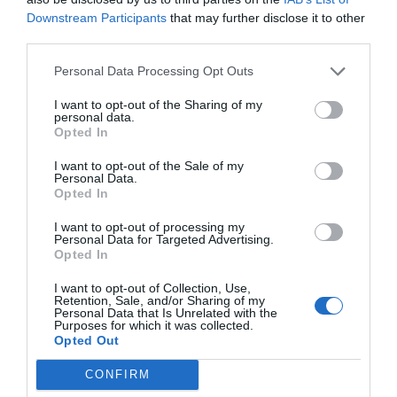
Tags
Downstream Participants
that may further disclose it to other
third parties.
sistema nervioso central
nutracéutica
Personal Data Processing Opt Outs
I want to opt-out of the Sharing of my
Grupo NuPharm
Qualigen
personal data.
Opted In
I want to opt-out of the Sale of my
Destacados
Personal Data.
Opted In
La venta online de medicamentos
I want to opt-out of processing my
de uso humano: seguridad y
Personal Data for Targeted Advertising.
trazabilidad
Opted In
DIGITAL
Isabel Marín Moral
28/07/2026
I want to opt-out of Collection, Use,
Retention, Sale, and/or Sharing of my
Personal Data that Is Unrelated with the
Purposes for which it was collected.
Récord de comunicaciones para el
Opted Out
24 Congreso Nacional
Farmacéutico de Oviedo
CONFIRM