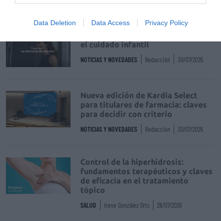
NOTICIAS Y NOVEDADES
Redacción
31/07/2026
Data Deletion
Data Access
Privacy Policy
La farmacia, un apoyo esencial en
el cuidado infantil
NOTICIAS Y NOVEDADES
Redacción
30/07/2026
Nueva edición de Kardia Select
para titulares de farmacia: claves
para decidir con criterio
NOTICIAS Y NOVEDADES
Redacción
30/07/2026
Control de la hiperhidrosis:
fundamentos terapéuticos y claves
de eficacia en el tratamiento
tópico
SALUD
Irene González Orts
28/07/2026