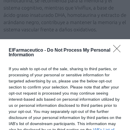
homotaurina, se recomienda para la memoria y el
sistema cognitivo, mientras que Viviflux, a base de
ácido graso insaturado DHA, homotaurina y extracto de
arándano negro, contribuye a mantener la memoria y el
sistema vascular frente a daños oxidativos.
El lanzamiento de esta nueva gama de productos se
completa con Seripnol, un complemento a base de
ElFarmaceutico -
Do Not Process My Personal
Information
melatonina, L-teanina, magnolia y azufaifo, que
favorece la relajación mental y la conciliación del sueño
If you wish to opt-out of the sale, sharing to third parties, or
en las 3 fases de inducción, duración y calidad del
processing of your personal or sensitive information for
sueño.
targeted advertising by us, please use the below opt-out
section to confirm your selection. Please note that after your
opt-out request is processed you may continue seeing
Añadir
El Farmacéutico
como fuente preferida
interest-based ads based on personal information utilized by
de Google de forma gratuita
us or personal information disclosed to third parties prior to
Mantente informado con las últimas noticias de actualidad.
your opt-out. You may separately opt-out of the further
ACTIVAR AHORA
disclosure of your personal information by third parties on the
IAB’s list of downstream participants. This information may
also be disclosed by us to third parties on the
IAB’s List of