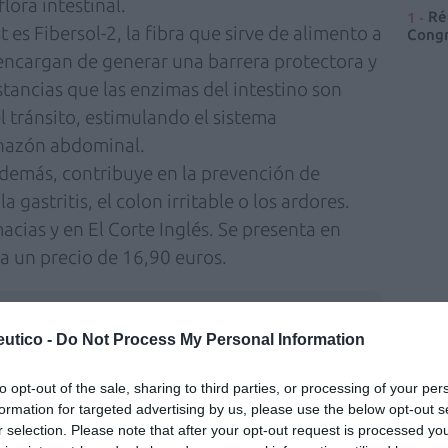
lora intestinal.
Ré
 es Fibersol-2, la fibra que sirve de alimento a
Congr
e encargan de generar una barrera protectora y
tancias que las enzimas del intestino son
l tránsito, estimulando el sistema
chazón abdominal.
demás, contribuye en la prevención de
gastritis, el colon irritable o los ardores.
macias y en El Corte Inglés. Se presenta en
a un precio de 16,90 euros.
fuente preferida de Google
ACTIVAR AHORA
utico -
Do Not Process My Personal Information
ticias de actualidad.
to opt-out of the sale, sharing to third parties, or processing of your per
formation for targeted advertising by us, please use the below opt-out s
r selection. Please note that after your opt-out request is processed y