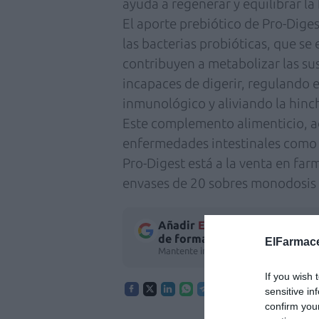
ayuda a regenerar y equilibrar la f
El aporte prebiótico de Pro-Digest
las bacterias probióticas, que s
contribuyen a metabolizar las sus
incapaces de digerir, regulando e
inmunológico y aliviando la hin
Este complemento alimenticio, a
enfermedades intestinales como la 
Pro-Digest está a la venta en far
envases de 20 sobres monodosis 
Añadir
El Farmacéutico
como 
de forma gratuita
ElFarmace
Mantente informado con las últimas no
If you wish 
sensitive in
confirm you