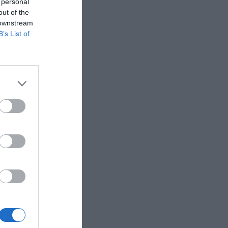
 personal
out of the
 downstream
B’s List of