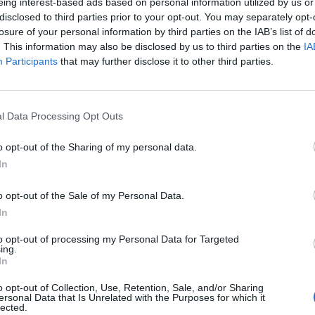
eing interest-based ads based on personal information utilized by us or
disclosed to third parties prior to your opt-out. You may separately opt-
losure of your personal information by third parties on the IAB’s list of
. This information may also be disclosed by us to third parties on the
IA
complemento alimenticio natural
Participants
that may further disclose it to other third parties.
l Data Processing Opt Outs
o opt-out of the Sharing of my personal data.
In
enta online de medicamentos de
o opt-out of the Sale of my Personal Data.
humano: seguridad y trazabilidad
In
Isabel Marín Moral
28/07/2026
to opt-out of processing my Personal Data for Targeted
ing.
In
o opt-out of Collection, Use, Retention, Sale, and/or Sharing
rd de comunicaciones para el 24
ersonal Data that Is Unrelated with the Purposes for which it
lected.
reso Nacional Farmacéutico de