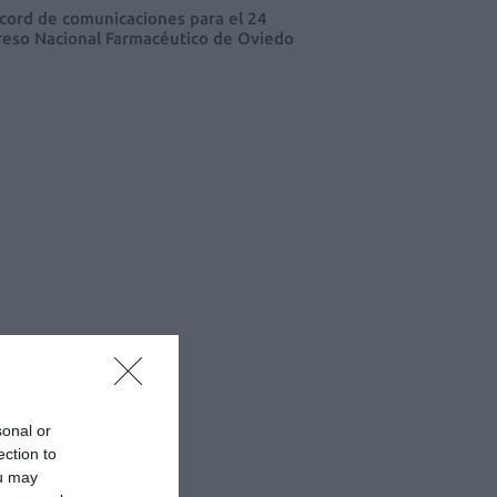
cord de comunicaciones para el 24
eso Nacional Farmacéutico de Oviedo
sonal or
ection to
ou may