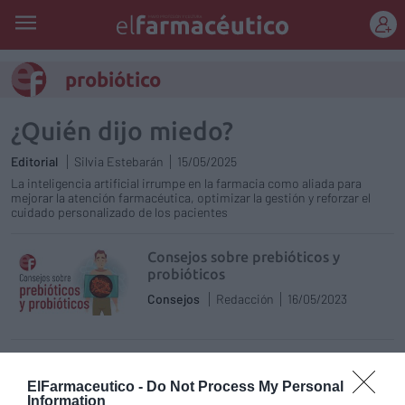
REGÍSTRATE
probiótico
¿Quién dijo miedo?
Editorial
Silvia Estebarán
15/05/2025
La inteligencia artificial irrumpe en la farmacia como aliada para
mejorar la atención farmacéutica, optimizar la gestión y reforzar el
cuidado personalizado de los pacientes
Consejos sobre prebióticos y
probióticos
Consejos
Redacción
16/05/2023
Probióticos Lab4 y multinutrientes,
una combinación beneficiosa para el
ElFarmaceutico -
Do Not Process My Personal
equilibrio de la salud intestinal e
Information