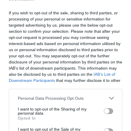
inmunitaria
Noticias y novedades
Redacción
If you wish to opt-out of the sale, sharing to third parties, or
28/11/2022
processing of your personal or sensitive information for
targeted advertising by us, please use the below opt-out
Flora vaginal y probióticos
section to confirm your selection. Please note that after your
opt-out request is processed you may continue seeing
Revista digital
05/04/2022
interest-based ads based on personal information utilized by
us or personal information disclosed to third parties prior to
your opt-out. You may separately opt-out of the further
disclosure of your personal information by third parties on the
La microbiota intestinal y los
IAB’s list of downstream participants. This information may
probióticos al envejecer
also be disclosed by us to third parties on the
IAB’s List of
Salud
Mónica de la Fuente
03/01/2022
Downstream Participants
that may further disclose it to other
third parties.
Blemil® presenta su nueva fórmula
Personal Data Processing Opt Outs
con una combinación de nutrientes
inmunoprotectores
I want to opt-out of the Sharing of my
personal data.
Noticias y novedades
Redacción
Opted In
09/06/2021
I want to opt-out of the Sale of my