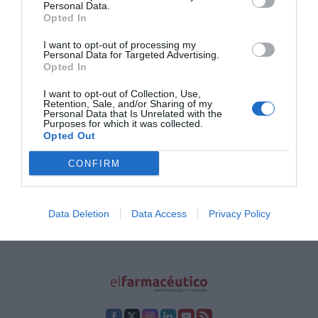
Personal Data.
YOVIS, el probiótico de confianza
Opted In
Noticias y novedades
Redacción
25/11/2019
I want to opt-out of processing my
Personal Data for Targeted Advertising.
Alfasigma España, filial de la multinacional
Opted In
italiana Alfasigma y con una larga
experiencia y tradición en el mercado
I want to opt-out of Collection, Use,
nacional, lanza YOVIS, el probiótico de
Retention, Sale, and/or Sharing of my
confianza.
Personal Data that Is Unrelated with the
Purposes for which it was collected.
Opted Out
1
2
CONFIRM
Lo más leído
Data Deletion
Data Access
Privacy Policy
No se han encontrado artículos