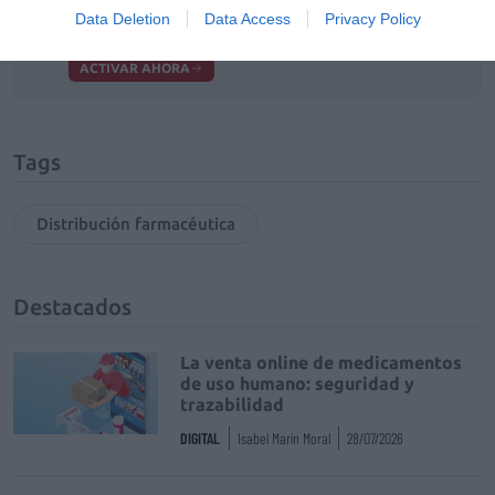
Añadir
El Farmacéutico
como fuente preferida
Data Deletion
Data Access
Privacy Policy
de Google de forma gratuita
Mantente informado con las últimas noticias de actualidad.
ACTIVAR AHORA
Tags
Distribución farmacéutica
Destacados
La venta online de medicamentos
de uso humano: seguridad y
trazabilidad
DIGITAL
Isabel Marín Moral
28/07/2026