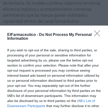
de farmacia. Su modelo combina cobertura territorial,
eficiencia logística y acompañamiento comercial,
permitiendo que las marcas ganen visibilidad y
capilaridad dentro del canal farmacéutico.
La compañía trabaja actualmente con un amplio
ElFarmaceutico -
Do Not Process My Personal
portfolio de marcas de referencia en categorías como
Information
complementos alimenticios, bienestar, nutrición, salud
infantil, productos sanitarios o cosmética. Además,
If you wish to opt-out of the sale, sharing to third parties, or
processing of your personal or sensitive information for
mantiene acuerdos de distribución exclusiva con
targeted advertising by us, please use the below opt-out
algunas firmas líderes del mercado, como
Menarini
section to confirm your selection. Please note that after your
Radiodiagnostic
,
Philips Avent
y
Elmex Colgate
,
opt-out request is processed you may continue seeing
reforzando así su propuesta de valor hacia las farmacias.
interest-based ads based on personal information utilized by
us or personal information disclosed to third parties prior to
Dentro del área de suplementación y bienestar,
Optima
your opt-out. You may separately opt-out of the further
disclosure of your personal information by third parties on the
Farma
distribuye marcas como
Ana María Lajusticia
,
IAB’s list of downstream participants. This information may
Nutralie
,
Superlativa
,
Enece
o
Neopeques
, entre
also be disclosed by us to third parties on the
IAB’s List of
otras. “Nuestro objetivo es ayudar tanto a las marcas
Downstream Participants
that may further disclose it to other