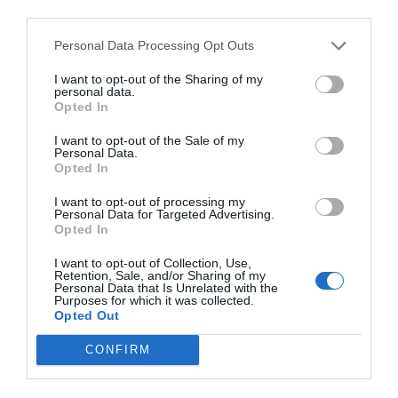
como a las farmacias a crecer dentro de categorías
third parties.
estratégicas”, explica
Campillos
.
Personal Data Processing Opt Outs
Formación, innovación y crecimiento
I want to opt-out of the Sharing of my
Asimismo,
Optima Farma
ha intensificado su apuesta
personal data.
Opted In
por la formación dirigida al canal farmacia, organizando
jornadas profesionales y encuentros especializados en
I want to opt-out of the Sale of my
Personal Data.
áreas como suplementación, bienestar o nuevas
Opted In
tecnologías aplicadas a la salud.
I want to opt-out of processing my
Personal Data for Targeted Advertising.
Entre los objetivos de la empresa sevillana figuran
Opted In
seguir ampliando su presencia más allá de Andalucía,
Extremadura y Levante, reforzando su estructura
I want to opt-out of Collection, Use,
Retention, Sale, and/or Sharing of my
comercial y logística para avanzar en su expansión
Personal Data that Is Unrelated with the
Purposes for which it was collected.
nacional; incorporar nuevas marcas y consolidarse como
Opted Out
uno de los socios de referencia para laboratorios y
CONFIRM
farmacias en España.