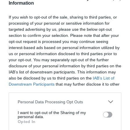
Information
ayuda a mantener la integridad del epitelio intestinal,
un tejido especialmente sensible al estrés físico y a los
If you wish to opt-out of the sale, sharing to third parties, or
entrenamientos exigentes. La taurina, por su parte,
processing of your personal or sensitive information for
interviene en la función muscular y en la regulación del
targeted advertising by us, please use the below opt-out
sistema nervioso durante el esfuerzo, modulando
section to confirm your selection. Please note that after your
neurotransmisores como GABA implicados en el control
opt-out request is processed you may continue seeing
interest-based ads based on personal information utilized by
del estrés.
us or personal information disclosed to third parties prior to
your opt-out. You may separately opt-out of the further
Modo de empleo:
tomar 16,7 g al día diluidos en 200
disclosure of your personal information by third parties on the
ml de agua. Se recomienda tomar por la noche, durante
IAB’s list of downstream participants. This information may
o después de la cena, para una máxima recuperación.
also be disclosed by us to third parties on the
IAB’s List of
Formato polvo (sabor sandía).
Downstream Participants
that may further disclose it to other
third parties.
Sport Drink
Personal Data Processing Opt Outs
Sport Drink
está formulado para apoyar la hidratación y
el mantenimiento del rendimiento durante el ejercicio.
I want to opt-out of the Sharing of my
personal data.
Su combinación de carbohidratos y electrolitos ayuda a
Opted In
reponer energía y a compensar las pérdidas minerales