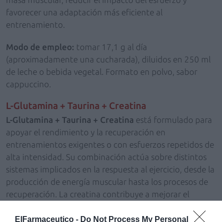
favorecer una adaptación más eficiente al
entrenamiento.
Modo de empleo:
tomar 17,1 g al día
(aproximadamente una cucharada), diluidos en 250 ml
de leche o bebida vegetal. Formato en polvo, sabor
cappuccino.
L-Glutamina + Taurina + Creatina
L-Glutamina + Taurina + Creatina
está formulado para
apoyar el rendimiento y la recuperación en
entrenamientos exigentes o con esfuerzos repetidos de
alta intensidad. Su combinación actúa sobre distintos
sistemas implicados en la respuesta al ejercicio, desde la
producción de energía muscular hasta los procesos de
recuperación. La creatina contribuye a mejorar el
rendimiento físico en ejercicios breves e intensos. La
glutamina participa en la recuperación muscular y
ElFarmaceutico -
Do Not Process My Personal