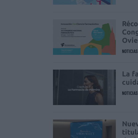
Réco
Cong
Ovi
NOTICIA
La f
cuid
NOTICIA
Nuev
titu