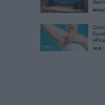
deci
NOTICIA
Cont
fund
efic
SALUD