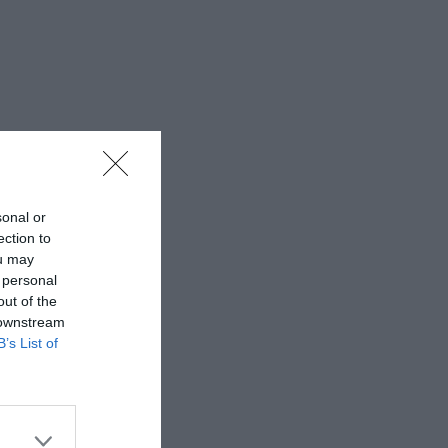
sonal or
ection to
ou may
 personal
out of the
 downstream
B’s List of