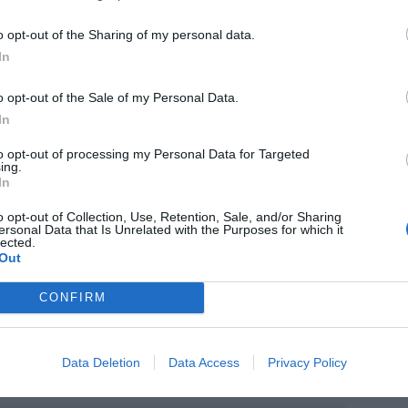
tas por el colectivo farmacéutico, que pudo
o opt-out of the Sharing of my personal data.
 frases durante varias semanas al
In
el MICOF. Después, se abrió un periodo de
 fueron: «Ni ibuprofeno ni paracetamol, tu
o opt-out of the Sale of my Personal Data.
In
 «Soy farmacéutica… ¿Cuál es tu
a vecina de enfrente, mejor ven a la farmacia
to opt-out of processing my Personal Data for Targeted
ing.
s en guardia 24 horas» y «Soy farmacéutico y
In
ICOF recibió más de 60 frases y en la votación
o opt-out of Collection, Use, Retention, Sale, and/or Sharing
de farmacéuticos de todo el territorio
ersonal Data that Is Unrelated with the Purposes for which it
lected.
Out
OF ha incidido en que no es preciso ser
CONFIRM
a de estas camisetas solidarias y que
emente de su profesión, puede colaborar en
Data Deletion
Data Access
Privacy Policy