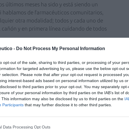
os últimos meses ha sido y está siendo un
si hablamos de farmacéuticos comunitarios,
alquier otra modalidad; todos y cada uno de
el cañón y en primera línea cuidando de todos
utico -
Do Not Process My Personal Information
to opt-out of the sale, sharing to third parties, or processing of your per
formation for targeted advertising by us, please use the below opt-out s
r selection. Please note that after your opt-out request is processed y
eing interest-based ads based on personal information utilized by us or
disclosed to third parties prior to your opt-out. You may separately opt-
losure of your personal information by third parties on the IAB’s list of
. This information may also be disclosed by us to third parties on the
IA
Participants
that may further disclose it to other third parties.
l Data Processing Opt Outs
madas en las camisetas solidarias fueron las